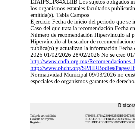
LTAIPSLP84XLIIB Los sujetos obligados inv
los organismos estatales facultados publicará
emitida(s). Tabla Campos
Ejercicio Fecha de inicio del periodo que se
Caso del que trata la recomendación Fecha en 
Número de recomendación Hipervínculo al por
Hipervínculo al buscador de recomendaciones 
publica(n) y actualizan la información Fecha 
2026 01/02/2026 28/02/2026 No se creo 01
http://www.cndh.org.mx/Recomendaciones_
http://www.ohchr.org/SP/HRBodies/Pages/
Normatividad Municipal 09/03/2026 no exis
especiales de organismos garantes de derech
Bitácora
Tabla de aplicabilidad
4789956137BA2E9106258DB50057E99
Carátula de registro
EC476D264916FEBC06258DB50057F8
Registro
C8B1DDDADB0E678C06258DB50058