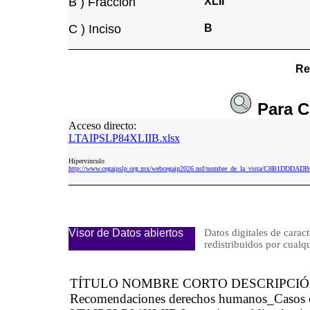
B ) Fracción
XLII
C ) Inciso
B
Re
Para
C
Acceso directo:
LTAIPSLP84XLIIB.xlsx
Hipervinculo
http://www.cegaipslp.org.mx/webcegaip2026.nsf/nombre_de_la_vista/C8B1DDD
Visor de Datos abiertos
Datos digitales de caract
redistribuidos por cu
TÍTULO NOMBRE CORTO DESCRIPCI
Recomendaciones derechos humanos_Casos es