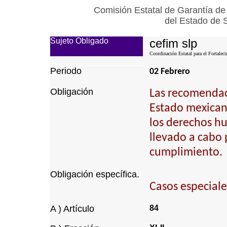
Comisión Estatal de Garantía de
del Estado de 
Sujeto Obligado
cefim slp
Coordinación Estatal para el Fortalec
Periodo
02 Febrero
Obligación
Las recomendaci
Estado mexican
los derechos h
llevado a cabo 
cumplimiento.
Obligación específica.
Casos especiale
A ) Artículo
84