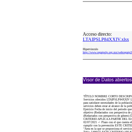
Acceso directo:
LTAIPSLP84XXIV.xlsx
Hipervinculo
http://www.cegaipslp.org.mx/webcega
Visor de Datos abiertos
TÍTULO NOMBRE CORTO DESCRIP
Servicios ofrecidos LTAIPSLP84XXIV La in
para satisfacer necesidades de la poblaci
servicios deben estar al alcance de la po
Ejercicio Fecha de inicio del periodo qu
objetivo (Redactados con perspectiva de g
(Redactados con perspectiva de género) D
CRITERIO APLICA A PARTIR DEL 02/07/2
02/07/2021 -> Plazo con el que cuenta e
cumplir con la prevención ESTE CRITERI
"Área en la que se proporciona el servici
Tabla_549847" ESTE CRITERIO APLICA A 