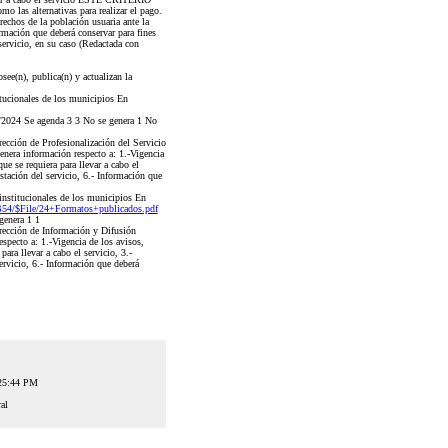
las alternativas para realizar el pago.
rechos de la población usuaria ante la
ación que deberá conservar para fines
rvicio, en su caso (Redactada con
ee(n), publica(n) y actualizan la
tucionales de los municipios En
2024 Se agenda 3 3 No se genera 1 No
ección de Profesionalización del Servicio
nera información respecto a: 1.-Vigencia
ue se requiera para llevar a cabo el
estación del servicio, 6.- Información que
nstitucionales de los municipios En
4/$File/24+Formatos+publicados.pdf
genera 1 1
ección de Información y Difusión
specto a: 1.-Vigencia de los avisos,
ara llevar a cabo el servicio, 3.-
servicio, 6.- Información que deberá
:25:44 PM
al