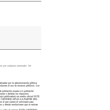
dos por cualquier interesado. Ver
lizadas por la administración pública
volucren el uso de recursos públicos. Los
de población usuaria y/o población
rar y detallar los requisitos
o(s) publicado(s) en medio oficial ESTE
 ESTE CRITERIO APLICA A PARTIR DEL
el que cuenta el solicitante para
s y demás resoluciones que se emitan
ar a cabo el servicio ESTE CRITERIO