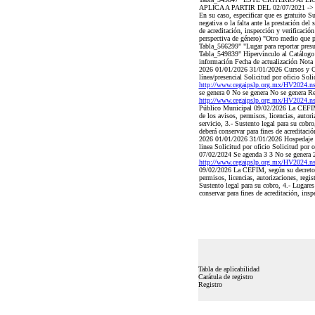
APLICA A PARTIR DEL 02/07/2021 -> Monto
En su caso, especificar que es gratuito S
negativa o la falta ante la prestación 
de acreditación, inspección y verifica
perspectiva de género) "Otro medio que 
Tabla_566299" "Lugar para reportar pres
Tabla_549839" Hipervínculo al Catálogo N
información Fecha de actualización Nota
2026 01/01/2026 31/01/2026 Cursos y Cap
línea/presencial Solicitud por oficio Soli
http://www.cegaipslp.org.mx/HV2024
se genera 0 No se genera No se genera R
http://www.cegaipslp.org.mx/HV2024
Público Municipal 09/02/2026 La CEFIM, s
de los avisos, permisos, licencias, autori
servicio, 3.- Sustento legal para su cobro
deberá conservar para fines de acreditació
2026 01/01/2026 31/01/2026 Hospedaje We
linea Solicitud por oficio Solicitud por 
07/02/2024 Se agenda 3 3 No se genera 2
http://www.cegaipslp.org.mx/HV2024
09/02/2026 La CEFIM, según su decreto de
permisos, licencias, autorizaciones, regis
Sustento legal para su cobro, 4.- Lugares 
conservar para fines de acreditación, insp
Tabla de aplicabilidad
Carátula de registro
Registro