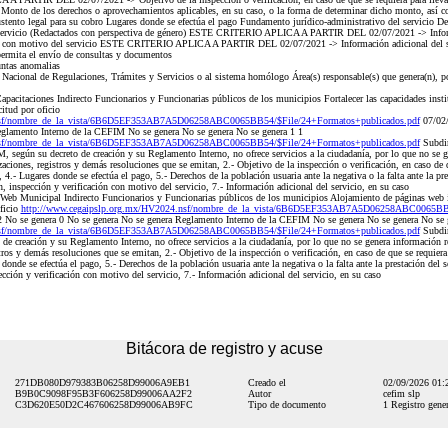
 de los derechos o aprovechamientos aplicables, en su caso, o la forma de determinar dicho monto, así como 
ustento legal para su cobro Lugares donde se efectúa el pago Fundamento jurídico-administrativo del servicio De
del servicio (Redactados con perspectiva de género) ESTE CRITERIO APLICA A PARTIR DEL 02/07/2021 -> Inform
ción con motivo del servicio ESTE CRITERIO APLICA A PARTIR DEL 02/07/2021 -> Información adicional del se
permita el envío de consultas y documentos
untas anomalias
acional de Regulaciones, Trámites y Servicios o al sistema homólogo Área(s) responsable(s) que genera(n), pos
acitaciones Indirecto Funcionarios y Funcionarias públicos de los municipios Fortalecer las capacidades insti
citud por oficio
.nsf/nombre_de_la_vista/6B6D5EF353AB7A5D06258ABC0065BB54/$File/24+Formatos+publicados.pdf
07/02/
eglamento Interno de la CEFIM No se genera No se genera No se genera 1 1
.nsf/nombre_de_la_vista/6B6D5EF353AB7A5D06258ABC0065BB54/$File/24+Formatos+publicados.pdf
Subdir
egún su decreto de creación y su Reglamento Interno, no ofrece servicios a la ciudadanía, por lo que no se ge
zaciones, registros y demás resoluciones que se emitan, 2.- Objetivo de la inspección o verificación, en caso de q
, 4.- Lugares donde se efectúa el pago, 5.- Derechos de la población usuaria ante la negativa o la falta ante la pr
n, inspección y verificación con motivo del servicio, 7.- Información adicional del servicio, en su caso
b Municipal Indirecto Funcionarios y Funcionarias públicos de los municipios Alojamiento de páginas web i
oficio
http://www.cegaipslp.org.mx/HV2024.nsf/nombre_de_la_vista/6B6D5EF353AB7A5D06258ABC0065BB5
 No se genera 0 No se genera No se genera Reglamento Interno de la CEFIM No se genera No se genera No se 
.nsf/nombre_de_la_vista/6B6D5EF353AB7A5D06258ABC0065BB54/$File/24+Formatos+publicados.pdf
Subdir
 creación y su Reglamento Interno, no ofrece servicios a la ciudadanía, por lo que no se genera información re
tros y demás resoluciones que se emitan, 2.- Objetivo de la inspección o verificación, en caso de que se requiera p
donde se efectúa el pago, 5.- Derechos de la población usuaria ante la negativa o la falta ante la prestación del 
ección y verificación con motivo del servicio, 7.- Información adicional del servicio, en su caso
Bitácora de registro y acuse
271DB080D979383B06258D99006A9EB1
Creado el
02/09/2026 01
B9B0C9098F95B3F606258D99006AA2F2
Autor
cefim slp
C3D620E50D2C467606258D99006AB9FC
Tipo de documento
1 Registro gener