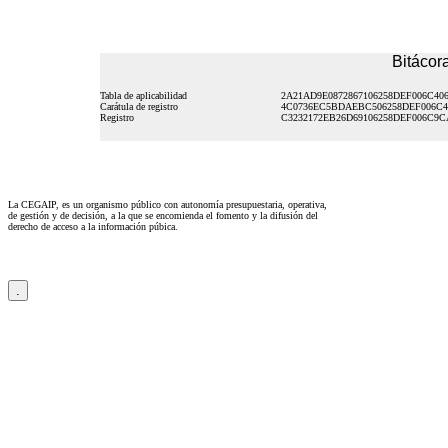
Bitácora
Tabla de aplicabilidad
2A21AD9E0872867106258DEF006C40
Carátula de registro
4C0736EC5BDAEBC506258DEF006C4
Registro
C3232172EB26D69106258DEF006C9
La CEGAIP, es un organismo público con autonomía presupuestaria, operativa,
de gestión y de decisión, a la que se encomienda el fomento y la difusión del
derecho de acceso a la información púbica.