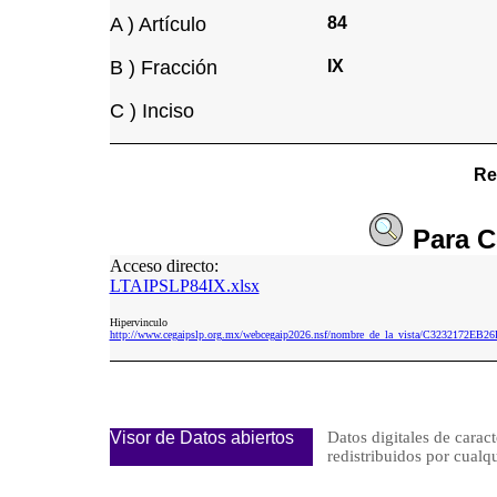
A ) Artículo
84
B ) Fracción
IX
C ) Inciso
Re
Para
C
Acceso directo:
LTAIPSLP84IX.xlsx
Hipervinculo
http://www.cegaipslp.org.mx/webcegaip2026.nsf/nombre_de_la_vista/C3232172
Visor de Datos abiertos
Datos digitales de caract
redistribuidos por cu