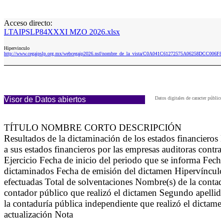
Acceso directo:
LTAIPSLP84XXXI MZO 2026.xlsx
Hipervinculo
http://www.cegaipslp.org.mx/webcegaip2026.nsf/nombre_de_la_vista/C0A041C61272575A06258DCC00
Visor de Datos abiertos
Datos digitales de caracter púb
TÍTULO NOMBRE CORTO DESCRIPCIÓN
Resultados de la dictaminación de los estados financier
a sus estados financieros por las empresas auditoras contr
Ejercicio Fecha de inicio del periodo que se informa Fech
dictaminados Fecha de emisión del dictamen Hipervínculo 
efectuadas Total de solventaciones Nombre(s) de la contad
contador público que realizó el dictamen Segundo apellid
la contaduría pública independiente que realizó el dictam
actualización Nota