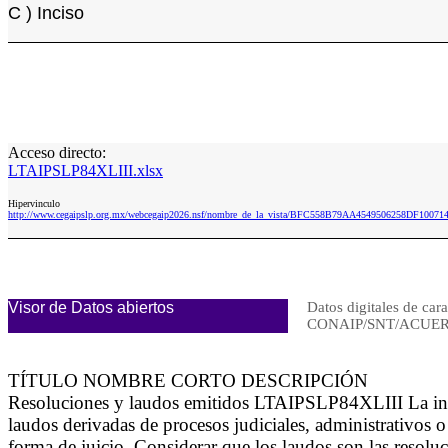
C ) Inciso
Acceso directo:
LTAIPSLP84XLIII.xlsx
Hipervinculo
http://www.cegaipslp.org.mx/webcegaip2026.nsf/nombre_de_la_vista/BFC558B79AA4549506258DF10071
Visor de Datos abiertos
Datos digitales de cara
CONAIP/SNT/ACUER
TÍTULO NOMBRE CORTO DESCRIPCIÓN
Resoluciones y laudos emitidos LTAIPSLP84XLIII La infor
laudos derivadas de procesos judiciales, administrativos o
forma de juicio. Considerar que los laudos son las resoluc