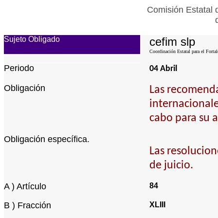
Comisión Estatal 
Sujeto Obligado
cefim slp
Coordinación Estatal para el Forta
Periodo
04 Abril
Obligación
Las recomenda
internacional
cabo para su a
Obligación específica.
Las resolucio
de juicio.
A ) Artículo
84
B ) Fracción
XLIII