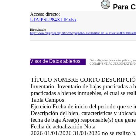
Para
C
Acceso directo:
LTAIPSLP84XLIF.xlsx
Hipervinculo
http://www.cegaipslp.org.mx/webcegaip2026.nsf/nombre_de_la_vista/BE4E8D307
Visor de Datos abiertos
Datos digitales de caracter público, ac
CONAIP/SNT/ACUERDO/EXT13/04/
TÍTULO NOMBRE CORTO DESCRIPCI
Inventario_Inventario de bajas practicadas 
practicadas a bienes inmuebles, el cual se real
Tabla Campos
Ejercicio Fecha de inicio del periodo que se
Descripción del bien, características y ubica
fecha de baja Área(s) responsable(s) que gene
Fecha de actualización Nota
2026 01/01/2026 31/01/2026 no se realizo baj