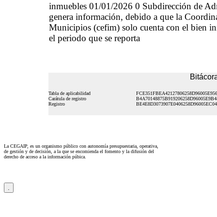
inmuebles 01/01/2026 0 Subdirección de Ad
genera información, debido a que la Coordinac
Municipios (cefim) solo cuenta con el bien in
el periodo que se reporta
Bitácora
Tabla de aplicabilidad
FCE351FBEA42127806258D96005E95
Carátula de registro
B4A70148875B919206258D96005E9B4
Registro
BE4E8D3073907E0406258D96005EC04
La CEGAIP, es un organismo público con autonomía presupuestaria, operativa,
de gestión y de decisión, a la que se encomienda el fomento y la difusión del
derecho de acceso a la información púbica.