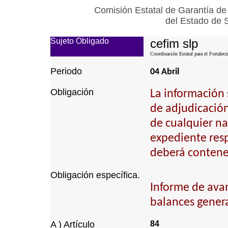
Comisión Estatal de Garantía de
del Estado de 
Sujeto Obligado
cefim slp
Coordinación Estatal para el Fortalec
Periodo
04 Abril
Obligación
La información 
de adjudicación 
de cualquier na
expediente resp
deberá contener
Obligación específica.
Informe de ava
balances genera
A ) Artículo
84