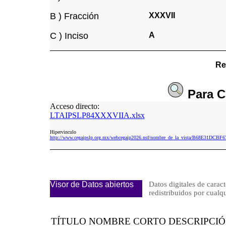
B ) Fracción
XXXVII
C ) Inciso
A
Re
Para
C
Acceso directo:
LTAIPSLP84XXXVIIA.xlsx
Hipervinculo
http://www.cegaipslp.org.mx/webcegaip2026.nsf/nombre_de_la_vista/B68E31DC
Visor de Datos abiertos
Datos digitales de caract
redistribuidos por cu
TÍTULO NOMBRE CORTO DESCRIPCI