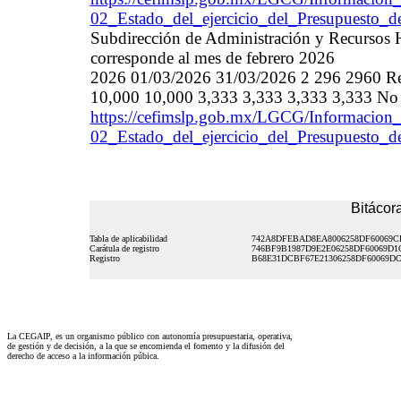
02_Estado_del_ejercicio_del_Presupuesto_
Subdirección de Administración y Recursos 
corresponde al mes de febrero 2026
2026 01/03/2026 31/03/2026 2 296 2960 Refa
10,000 10,000 3,333 3,333 3,333 3,333 No 
https://cefimslp.gob.mx/LGCG/Informacion_
02_Estado_del_ejercicio_del_Presupuesto_
Bitácora
Tabla de aplicabilidad
742A8DFEBAD8EA8006258DF60069C
Carátula de registro
746BF9B1987D9E2E06258DF60069D1
Registro
B68E31DCBF67E21306258DF60069DC
La CEGAIP, es un organismo público con autonomía presupuestaria, operativa,
de gestión y de decisión, a la que se encomienda el fomento y la difusión del
derecho de acceso a la información púbica.