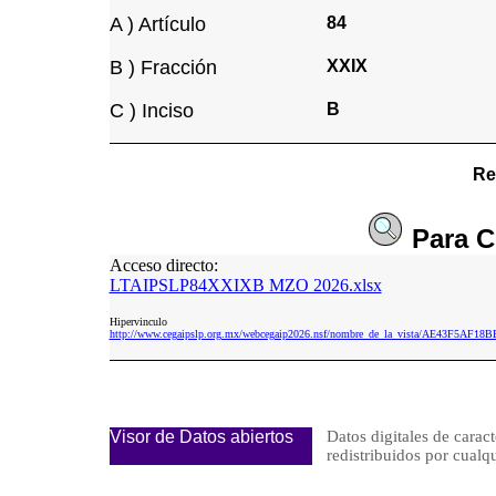
A ) Artículo
84
B ) Fracción
XXIX
C ) Inciso
B
Re
Para
C
Acceso directo:
LTAIPSLP84XXIXB MZO 2026.xlsx
Hipervinculo
http://www.cegaipslp.org.mx/webcegaip2026.nsf/nombre_de_la_vista/AE43F5
Visor de Datos abiertos
Datos digitales de caract
redistribuidos por cu