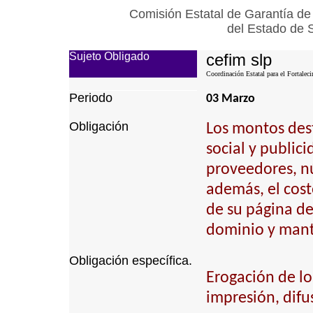
Comisión Estatal de Garantía de
del Estado de 
Sujeto Obligado
cefim slp
Coordinación Estatal para el Fortalec
Periodo
03 Marzo
Obligación
Los montos dest
social y public
proveedores, n
además, el cost
de su página de 
dominio y mant
Obligación específica.
Erogación de lo
impresión, difu