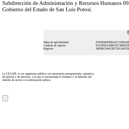
Subdirección de Administración y Recursos Humanos 09/
Gobierno del Estado de San Luis Potosi.
Tabla de aplicabilidad
47EE82863EB4AC2206258
Carátula de registro
05534D3AABB23C380625
Registro
AB9BC844C8D726110625
La CEGAIP, es un organismo público con autonomía presupuestaria, operativa,
de gestión y de decisión, a la que se encomienda el fomento y la difusión del
derecho de acceso a la información púbica.