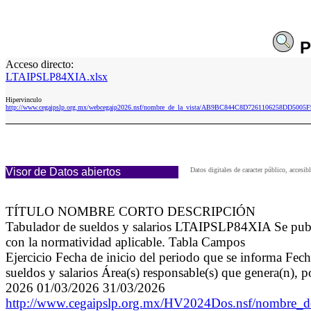
P
Acceso directo:
LTAIPSLP84XIA.xlsx
Hipervinculo
http://www.cegaipslp.org.mx/webcegaip2026.nsf/nombre_de_la_vista/AB9BC844C8D7261106258DD5005
Visor de Datos abiertos
Datos digitales de caracter público, acce
TÍTULO NOMBRE CORTO DESCRIPCIÓN
Tabulador de sueldos y salarios LTAIPSLP84XIA Se public
con la normatividad aplicable. Tabla Campos
Ejercicio Fecha de inicio del periodo que se informa Fech
sueldos y salarios Área(s) responsable(s) que genera(n), 
2026 01/03/2026 31/03/2026
http://www.cegaipslp.org.mx/HV2024Dos.nsf/nomb