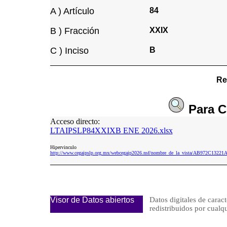
A ) Artículo
84
B ) Fracción
XXIX
C ) Inciso
B
Re
Para
C
Acceso directo:
LTAIPSLP84XXIXB ENE 2026.xlsx
Hipervinculo
http://www.cegaipslp.org.mx/webcegaip2026.nsf/nombre_de_la_vista/AB972C1
Visor de Datos abiertos
Datos digitales de caract
redistribuidos por cu