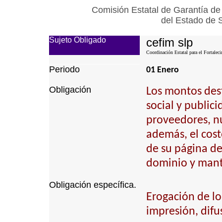
Comisión Estatal de Garantía de
del Estado de 
Sujeto Obligado
cefim slp
Coordinación Estatal para el Fortalec
Periodo
01 Enero
Obligación
Los montos dest
social y public
proveedores, n
además, el cost
de su página de 
dominio y mant
Obligación específica.
Erogación de lo
impresión, difu