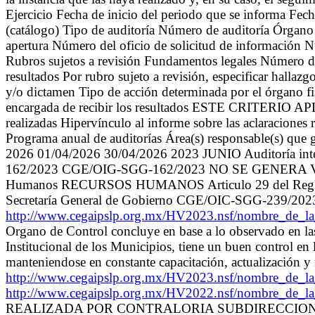
Ejercicio Fecha de inicio del periodo que se informa Fec
(catálogo) Tipo de auditoría Número de auditoría Órgano 
apertura Número del oficio de solicitud de información Nú
Rubros sujetos a revisión Fundamentos legales Número de 
resultados Por rubro sujeto a revisión, especificar hallaz
y/o dictamen Tipo de acción determinada por el órgano fi
encargada de recibir los resultados ESTE CRITERIO APL
realizadas Hipervínculo al informe sobre las aclaraciones 
Programa anual de auditorías Área(s) responsable(s) que g
2026 01/04/2026 30/04/2026 2023 JUNIO Auditoría 
162/2023 CGE/OIG-SGG-162/2023 NO SE GENERA Verifica
Humanos RECURSOS HUMANOS Articulo 29 del Reglamento 
Secretaría General de Gobierno CGE/OIC-SGG-239/202
http://www.cegaipslp.org.mx/HV2023.nsf/nombre_
Organo de Control concluye en base a lo observado en las 
Institucional de los Municipios, tiene un buen control en
manteniendose en constante capacitación, actualización y
http://www.cegaipslp.org.mx/HV2023.nsf/nombre_
http://www.cegaipslp.org.mx/HV2022.nsf/nombre_de_
REALIZADA POR CONTRALORIA SUBDIRECCION