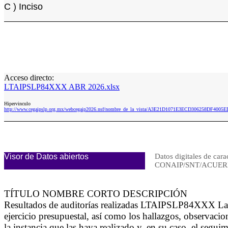
C ) Inciso
Acceso directo:
LTAIPSLP84XXX ABR 2026.xlsx
Hipervinculo
http://www.cegaipslp.org.mx/webcegaip2026.nsf/nombre_de_la_vista/A3E21D1071E3ECD306258DF40
Visor de Datos abiertos
Datos digitales de cara
CONAIP/SNT/ACUERD
TÍTULO NOMBRE CORTO DESCRIPCIÓN
Resultados de auditorías realizadas LTAIPSLP84XXX La inf
ejercicio presupuestal, así como los hallazgos, observac
la instancia que las haya realizado y, en su caso, el segu