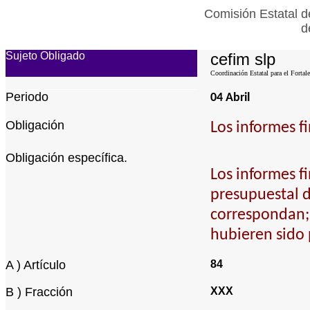
Comisión Estatal d
d
Sujeto Obligado
cefim slp
Coordinación Estatal para el Fortal
Periodo
04 Abril
Obligación
Los informes fi
Obligación específica.
Los informes fi
presupuestal d
correspondan; 
hubieren sido
A ) Artículo
84
B ) Fracción
XXX