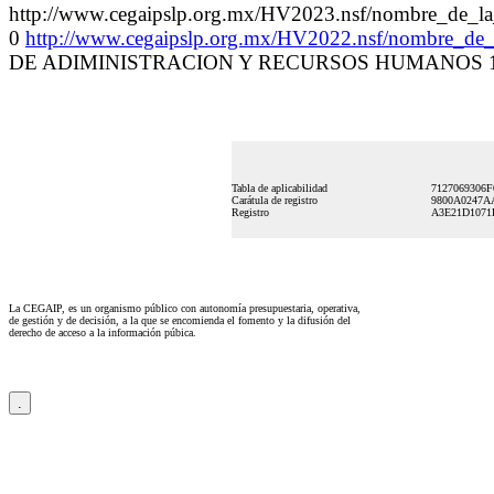
http://www.cegaipslp.org.mx/HV2023.nsf/nombre
0
http://www.cegaipslp.org.mx/HV2022.nsf/nombre_d
DE ADIMINISTRACION Y RECURSOS HUMANOS 1
Tabla de aplicabilidad
7127069306
Carátula de registro
9800A0247A
Registro
A3E21D1071
La CEGAIP, es un organismo público con autonomía presupuestaria, operativa,
de gestión y de decisión, a la que se encomienda el fomento y la difusión del
derecho de acceso a la información púbica.