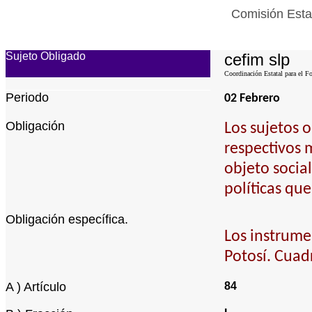
Comisión Estat
Sujeto Obligado
cefim slp
Coordinación Estatal para el Fo
Periodo
02 Febrero
Obligación
Los sujetos 
respectivos 
objeto socia
políticas qu
Obligación específica.
Los instrumen
Potosí. Cuadr
A ) Artículo
84