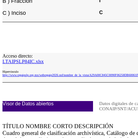
B ) Fracción
I
C ) Inciso
C
Acceso directo:
LTAIPSLP84IC.xlsx
Hipervinculo
http://www.cegaipslp.org.mx/webcegaip2026.nsf/nombre_de_la_vista/A29A00C845C0090F06258DB60061
Visor de Datos abiertos
Datos digitales de c
CONAIP/SNT/ACUE
TÍTULO NOMBRE CORTO DESCRIPCIÓN
Cuadro general de clasificación archivística, Catálogo d