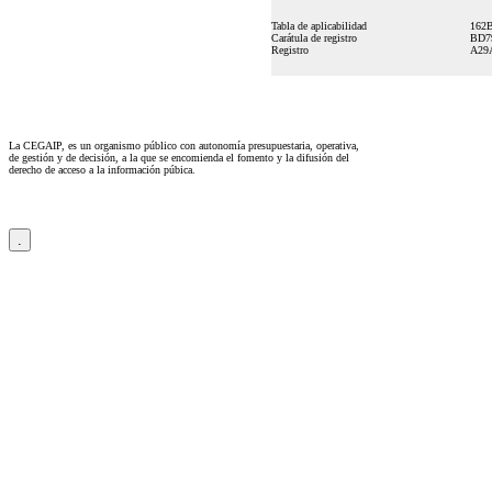
Tabla de aplicabilidad
162
Carátula de registro
BD7
Registro
A29
La CEGAIP, es un organismo público con autonomía presupuestaria, operativa,
de gestión y de decisión, a la que se encomienda el fomento y la difusión del
derecho de acceso a la información púbica.