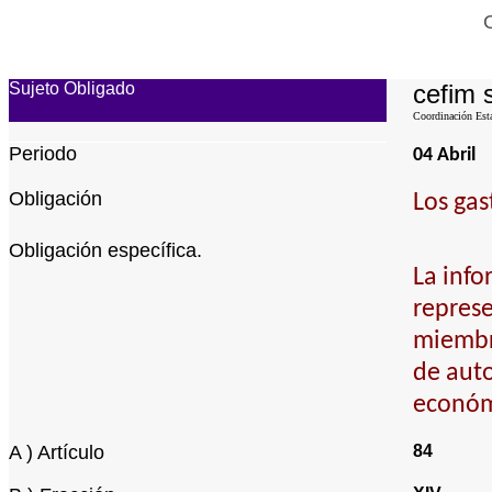
C
Sujeto Obligado
cefim 
Coordinación Esta
Periodo
04 Abril
Obligación
Los gas
Obligación específica.
La info
represe
miembr
de auto
económ
A ) Artículo
84