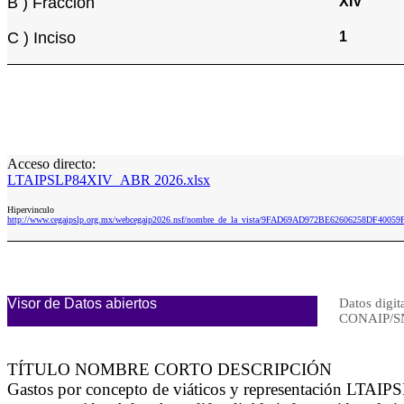
B ) Fracción
XIV
C ) Inciso
1
Acceso directo:
LTAIPSLP84XIV_ABR 2026.xlsx
Hipervinculo
http://www.cegaipslp.org.mx/webcegaip2026.nsf/nombre_de_la_vista/9FAD69AD972BE62606258DF400
Visor de Datos abiertos
Datos digit
CONAIP/S
TÍTULO NOMBRE CORTO DESCRIPCIÓN
Gastos por concepto de viáticos y representación LTAIPS