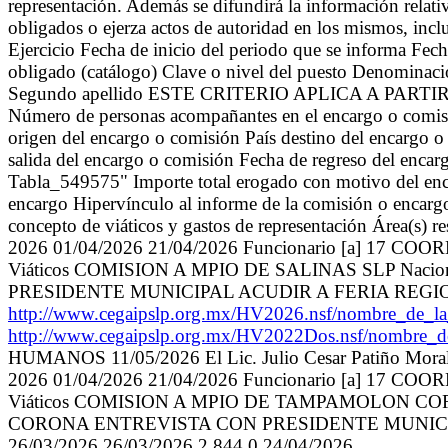
representación. Además se difundirá la información relat
obligados o ejerza actos de autoridad en los mismos, inc
Ejercicio Fecha de inicio del periodo que se informa 
obligado (catálogo) Clave o nivel del puesto Denominaci
Segundo apellido ESTE CRITERIO APLICA A PARTIR DEL 
Número de personas acompañantes en el encargo o comisió
origen del encargo o comisión País destino del encargo 
salida del encargo o comisión Fecha de regreso del encar
Tabla_549575" Importe total erogado con motivo del enca
encargo Hipervínculo al informe de la comisión o encar
concepto de viáticos y gastos de representación Área(s) r
2026 01/04/2026 21/04/2026 Funcionario [a]
Viáticos COMISION A MPIO DE SALINAS SLP Nac
PRESIDENTE MUNICIPAL ACUDIR A FERIA REGIONAL
http://www.cegaipslp.org.mx/HV2026.nsf/nombre_
http://www.cegaipslp.org.mx/HV2022Dos.nsf/nombre_
HUMANOS 11/05/2026 El Lic. Julio Cesar Patiño Morale
2026 01/04/2026 21/04/2026 Funcionario [a]
Viáticos COMISION A MPIO DE TAMPAMOLON CO
CORONA ENTREVISTA CON PRESIDENTE MUNICI
26/03/2026 26/03/2026 2 844 0 24/04/2026