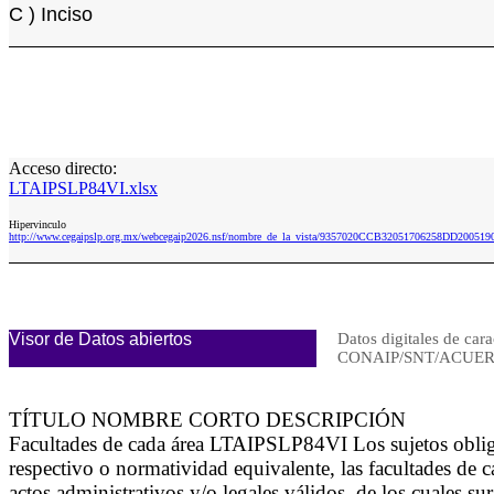
C ) Inciso
Acceso directo:
LTAIPSLP84VI.xlsx
Hipervinculo
http://www.cegaipslp.org.mx/webcegaip2026.nsf/nombre_de_la_vista/9357020CCB32051706258DD200519
Visor de Datos abiertos
Datos digitales de cara
CONAIP/SNT/ACUERD
TÍTULO NOMBRE CORTO DESCRIPCIÓN
Facultades de cada área LTAIPSLP84VI Los sujetos obligado
respectivo o normatividad equivalente, las facultades de c
actos administrativos y/o legales válidos, de los cuales 