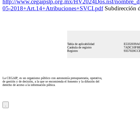
http://www.cegaipslp.org.mx/HV2024Dos.nsf/nombr
05-2018+Art.14+Atribuciones+SVCI.pdf
Subdirección d
Tabla de aplicabilidad
E5332039A
Carátula de registro
7ADC10F88
Registro
9357020CC
La CEGAIP, es un organismo público con autonomía presupuestaria, operativa,
de gestión y de decisión, a la que se encomienda el fomento y la difusión del
derecho de acceso a la información púbica.