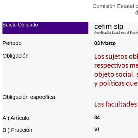
Comisión Estatal 
d
Sujeto Obligado
cefim slp
Coordinación Estatal para el Fortal
Periodo
03 Marzo
Obligación
Los sujetos ob
respectivos me
objeto social,
y políticas qu
Obligación específica.
Las facultades
A ) Artículo
84
B ) Fracción
VI