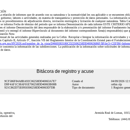
CIÓN
ción de informes que de acuerdo con su naturaleza y la normatividad les sea aplicable o se encuentren obliga
 gobierno; labores o actividades; en materia de transparencia y protección de datos personales. La información n
s ni procedimientos de adjudicación directa, invitación restringida y licitación de cualquier naturaleza. Tabla 
 que se informa Fecha de término del periodo que se informa Denominación de cada informe ESTE CRITERIO
 en el informe Denominación del área responsable de la elaboración y/o presentación del informe Fundamento leg
entó y/o entregó el informe Hipervínculo al documento del informe correspondiente Área(s) responsable(s) que ge
lización Nota
l de las actividades generales realizadas por la Cefim. Recopilar e Integrar la información de actividades y res
Capítulo II, Artículo 9°, fracción VII del Reglamento Interior de la Coordinación Estatal para el FortaIecimien
pslp.org.mx/HV2026.nsf/nombre_de_la_vista/D4669383180CD23506258DD40063686F/$File/3+CEFIM+Inform
 concentra la información de las subdirecciones. La publicación de la información sobre solicitudes de informa
 de datos.
Bitácora de registro y acuse
9CF586F84A8BA92C06258DD40063A7E7
Creado el
04/09/2026 12
D9F4AF1C38AF01E706258DD40063B08B
Autor
cefim slp
921C862D75E0950306258DD40063D7DB
Tipo de documento
1 Registro gener
a, operativa,
Avenida Real de Lomas, 1015,
ifusión del
Teléfonos: (444) 