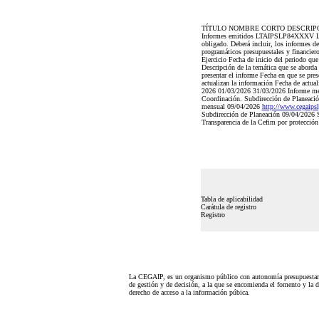
TÍTULO NOMBRE CORTO DESCRIP
Informes emitidos LTAIPSLP84XXXV La rela
obligado. Deberá incluir, los informes de
programáticos presupuestales y financiero
Ejercicio Fecha de inicio del periodo
Descripción de la temática que se aborda
presentar el informe Fecha en que se pres
actualizan la información Fecha de actua
2026 01/03/2026 31/03/2026 Informe mensua
Coordinación. Subdirección de Planeación 
mensual 09/04/2026
http://www.cegai
Subdirección de Planeación 09/04/2026 Se
Transparencia de la Cefim por protección
Tabla de aplicabilidad
Carátula de registro
Registro
La CEGAIP, es un organismo público con autonomía presupuestari
de gestión y de decisión, a la que se encomienda el fomento y la d
derecho de acceso a la información púbica.