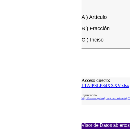
A ) Artículo
B ) Fracción
C ) Inciso
Acceso directo:
LTAIPSLP84XXXV.xlsx
Hipervinculo
http://www.cegaipslp.org.mx/webcega
Visor de Datos abiertos