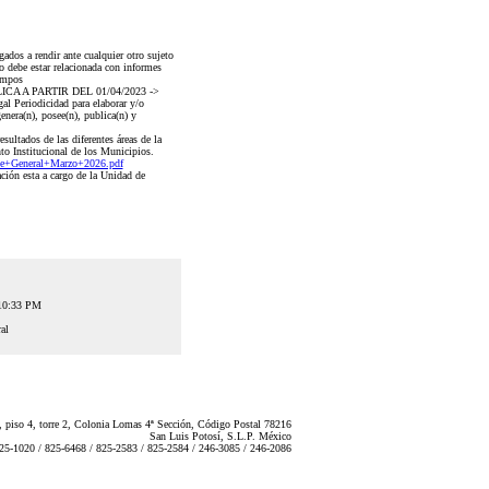
dos a rendir ante cualquier otro sujeto
o debe estar relacionada con informes
Campos
 APLICA A PARTIR DEL 01/04/2023 ->
al Periodicidad para elaborar y/o
nera(n), posee(n), publica(n) y
ultados de las diferentes áreas de la
to Institucional de los Municipios.
e+General+Marzo+2026.pdf
ción esta a cargo de la Unidad de
:10:33 PM
al
 piso 4, torre 2, Colonia Lomas 4ª Sección, Código Postal 78216
San Luis Potosí, S.L.P. México
825-1020 / 825-6468 / 825-2583 / 825-2584 / 246-3085 / 246-2086