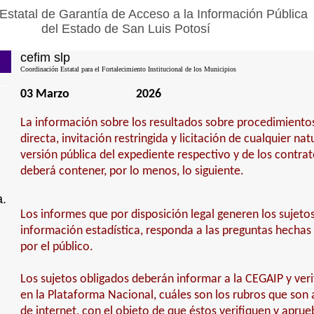
Estatal de Garantía de Acceso a la Información Pública
del Estado de San Luis Potosí
cefim slp
Coordinación Estatal para el Fortalecimiento Institucional de los Municipios
03 Marzo
2026
La información sobre los resultados sobre procedimiento
directa, invitación restringida y licitación de cualquier na
versión pública del expediente respectivo y de los contra
deberá contener, por lo menos, lo siguiente.
a.
Los informes que por disposición legal generen los sujeto
información estadística, responda a las preguntas hechas
por el público.
Los sujetos obligados deberán informar a la CEGAIP y veri
en la Plataforma Nacional, cuáles son los rubros que son 
de internet, con el objeto de que éstos verifiquen y apru