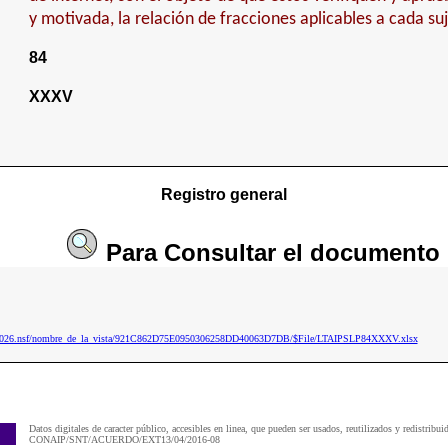
y motivada, la relación de fracciones aplicables a cada su
84
XXXV
Registro general
Para
Consultar
el documento
ip2026.nsf/nombre_de_la_vista/921C862D75E0950306258DD40063D7DB/$File/LTAIPSLP84XXXV.xlsx
Datos digitales de caracter público, accesibles en linea, que pueden ser usados, reutilizados y redistribui
CONAIP/SNT/ACUERDO/EXT13/04/2016-08