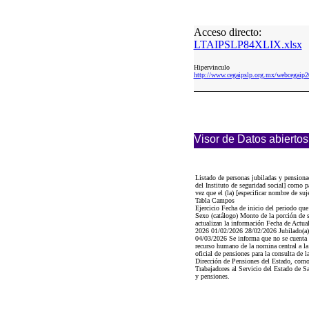
Acceso directo:
LTAIPSLP84XLIX.xlsx
Hipervinculo
http://www.cegaipslp.org.mx/webcega
Visor de Datos abiertos
Listado de personas jubiladas y pensiona
del Instituto de seguridad social] como p
vez que el (la) [especificar nombre de su
Tabla Campos
Ejercicio Fecha de inicio del periodo qu
Sexo (catálogo) Monto de la porción de s
actualizan la información Fecha de Actua
2026 01/02/2026 28/02/2026 Jubilad
04/03/2026 Se informa que no se cuenta c
recurso humano de la nomina central a la 
oficial de pensiones para la consulta de 
Dirección de Pensiones del Estado, como 
Trabajadores al Servicio del Estado de S
y pensiones.