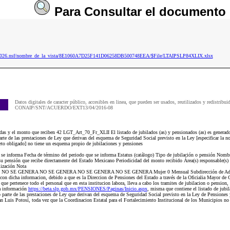
Para
Consultar
el documento
ip2026.nsf/nombre_de_la_vista/8E1060A7D25F141D06258DB500748EEA/$File/LTAIPSLP84XLIX.xlsx
Datos digitales de caracter público, accesibles en linea, que pueden ser usados, reutilizados y redistribui
CONAIP/SNT/ACUERDO/EXT13/04/2016-08
das y el monto que reciben 42 LGT_Art_70_Fr_XLII El listado de jubilados (as) y pensionados (as) es generado
arte de las prestaciones de Ley que derivan del esquema de Seguridad Social previsto en la Ley [especificar la no
jeto obligado] no tiene un esquema propio de jubilaciones y pensiones
e se informa Fecha de término del periodo que se informa Estatus (catálogo) Tipo de jubilación o pensión Nomb
u pensión que recibe directamente del Estado Mexicano Periodicidad del monto recibido Área(s) responsable(s) q
lización Nota
o(a) NO SE GENERA NO SE GENERA NO SE GENERA NO SE GENERA Mujer 0 Mensual Subdirección de Admi
on dicha informacion, debido a que es la Direccion de Pensiones del Estado a través de la Oficialia Mayor de
que pertenece todo el personal que en esta institucion labora, lleva a cabo los tramites de jubilacion o pension, 
la información
https://beta.slp.gob.mx/PENSIONES/Paginas/Inicio.aspx
, misma que contiene el listado de jubi
parte de las prestaciones de Ley que derivan del esquema de Seguridad Social previsto en la Ley de Pensiones y
an Luis Potosí, toda vez que la Coordinacion Estatal para el Fortalecimiento Institucional de los Municipios no