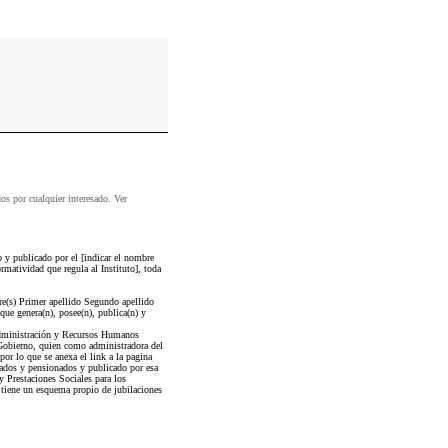
dos por cualquier interesado. Ver
 y publicado por el [indicar el nombre
rmatividad que regula al Instituto], toda
re(s) Primer apellido Segundo apellido
ue genera(n), posee(n), publica(n) y
nistración y Recursos Humanos
 Gobierno, quien como administradora del
por lo que se anexa el link a la pagina
lados y pensionados y publicado por esa
 Prestaciones Sociales para los
 tiene un esquema propio de jubilaciones