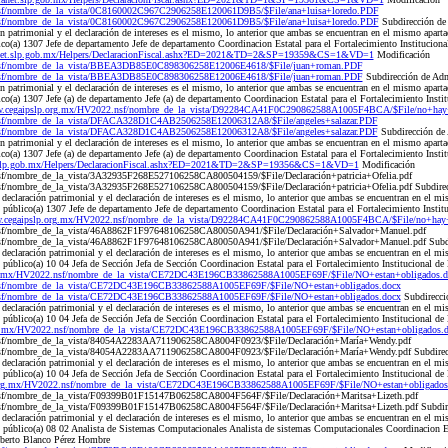
nsf/nombre_de_la_vista/0C8160002C967C2906258E120061D9B5/$File/ana+luisa+loredo.PDF
nsf/nombre_de_la_vista/0C8160002C967C2906258E120061D9B5/$File/ana+luisa+loredo.PDF
Subdirección de
n patrimonial y el declaración de intereses es el mismo, lo anterior que ambas se encuentran en el mismo apa
co(a) 1307 Jefe de departamento Jefe de departamento Coordinacion Estatal para el Fortalecimiento Institucio
ranet.slp.gob.mx/Helpers/DeclaracionFiscal.ashx?ED=2021&TD=2&SP=19359&CS=1&VD=1
Modificación
.nsf/nombre_de_la_vista/BBEA3DB85E0C898306258E12006E4618/$File/juan+roman.PDF
.nsf/nombre_de_la_vista/BBEA3DB85E0C898306258E12006E4618/$File/juan+roman.PDF
Subdirección de Adm
n patrimonial y el declaración de intereses es el mismo, lo anterior que ambas se encuentran en el mismo apa
o(a) 1307 Jefe (a) de departamento Jefe (a) de departamento Coordinacion Estatal para el Fortalecimiento Insti
w.cegaipslp.org.mx/HV2022.nsf/nombre_de_la_vista/D92284CA41F0C290862588A1005F4BCA/$File/no+hay
nsf/nombre_de_la_vista/DFACA328D1C4AB2506258E12006312A8/$File/angeles+salazar.PDF
nsf/nombre_de_la_vista/DFACA328D1C4AB2506258E12006312A8/$File/angeles+salazar.PDF
Subdirección de
n patrimonial y el declaración de intereses es el mismo, lo anterior que ambas se encuentran en el mismo apa
o(a) 1307 Jefe (a) de departamento Jefe (a) de departamento Coordinacion Estatal para el Fortalecimiento Instit
et.slp.gob.mx/Helpers/DeclaracionFiscal.ashx?ED=2021&TD=2&SP=19356&CS=1&VD=1
Modificación
sf/nombre_de_la_vista/3A32935F268E527106258CA800504159/$File/Declaración+patricia+Ofelia.pdf
f/nombre_de_la_vista/3A32935F268E527106258CA800504159/$File/Declaración+patricia+Ofelia.pdf Subdirecc
eclaración patrimonial y el declaración de intereses es el mismo, lo anterior que ambas se encuentran en el 
úblico(a) 1307 Jefe de departamento Jefe de departamento Coordinacion Estatal para el Fortalecimiento Instit
w.cegaipslp.org.mx/HV2022.nsf/nombre_de_la_vista/D92284CA41F0C290862588A1005F4BCA/$File/no+hay+
nsf/nombre_de_la_vista/46A8862F1F97648106258CA80050A941/$File/Declaración+Salvador+Manuel.pdf
sf/nombre_de_la_vista/46A8862F1F97648106258CA80050A941/$File/Declaración+Salvador+Manuel.pdf Subdir
eclaración patrimonial y el declaración de intereses es el mismo, lo anterior que ambas se encuentran en el 
úblico(a) 10 04 Jefa de Sección Jefa de Sección Coordinacion Estatal para el Fortalecimiento Institucional d
rg.mx/HV2022.nsf/nombre_de_la_vista/CE72DC43E196CB33862588A1005EF69F/$File/NO+estan+obligados.d
nsf/nombre_de_la_vista/CE72DC43E196CB33862588A1005EF69F/$File/NO+estan+obligados.docx
nsf/nombre_de_la_vista/CE72DC43E196CB33862588A1005EF69F/$File/NO+estan+obligados.docx
Subdirecci
eclaración patrimonial y el declaración de intereses es el mismo, lo anterior que ambas se encuentran en el 
público(a) 10 04 Jefa de Sección Jefa de Sección Coordinacion Estatal para el Fortalecimiento Institucional 
org.mx/HV2022.nsf/nombre_de_la_vista/CE72DC43E196CB33862588A1005EF69F/$File/NO+estan+obligados.
nsf/nombre_de_la_vista/84054A2283AA711906258CA8004F0923/$File/Declaración+María+Wendy.pdf
sf/nombre_de_la_vista/84054A2283AA711906258CA8004F0923/$File/Declaración+María+Wendy.pdf Subdirecci
eclaración patrimonial y el declaración de intereses es el mismo, lo anterior que ambas se encuentran en el 
úblico(a) 10 04 Jefa de Sección Jefa de Sección Coordinacion Estatal para el Fortalecimiento Institucional d
.org.mx/HV2022.nsf/nombre_de_la_vista/CE72DC43E196CB33862588A1005EF69F/$File/NO+estan+obligados
sf/nombre_de_la_vista/F09399B01F15147B06258CA8004F564F/$File/Declaración+Maritsa+Lizeth.pdf
sf/nombre_de_la_vista/F09399B01F15147B06258CA8004F564F/$File/Declaración+Maritsa+Lizeth.pdf Subdirec
eclaración patrimonial y el declaración de intereses es el mismo, lo anterior que ambas se encuentran en el 
público(a) 08 02 Analista de Sistemas Computacionales Analista de sistemas Computacionales Coordinacion Est
lberto Blanco Pérez Hombre