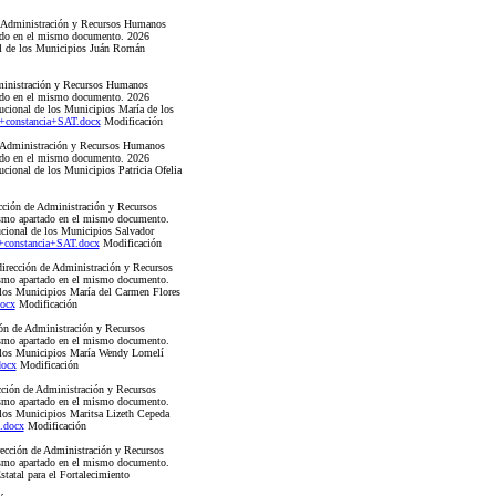
 Administración y Recursos Humanos
rtado en el mismo documento. 2026
nal de los Municipios Juán Román
inistración y Recursos Humanos
rtado en el mismo documento. 2026
tucional de los Municipios María de los
+constancia+SAT.docx
Modificación
 Administración y Recursos Humanos
rtado en el mismo documento. 2026
ucional de los Municipios Patricia Ofelia
ión de Administración y Recursos
mismo apartado en el mismo documento.
ucional de los Municipios Salvador
constancia+SAT.docx
Modificación
ección de Administración y Recursos
mismo apartado en el mismo documento.
e los Municipios María del Carmen Flores
ocx
Modificación
ón de Administración y Recursos
mismo apartado en el mismo documento.
de los Municipios María Wendy Lomelí
docx
Modificación
ón de Administración y Recursos
mismo apartado en el mismo documento.
e los Municipios Maritsa Lizeth Cepeda
.docx
Modificación
ción de Administración y Recursos
mismo apartado en el mismo documento.
atal para el Fortalecimiento