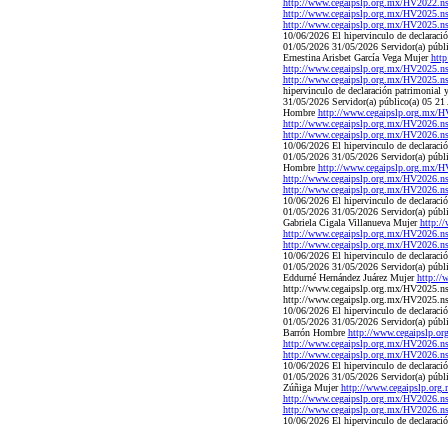
http://www.cegaipslp.org.mx/HV2022.
http://www.cegaipslp.org.mx/HV2025.
http://www.cegaipslp.org.mx/HV2025.
10/06/2026 El hipervinculo de declaració
01/05/2026 31/05/2026 Servidor(a) públic
Ernestina Arisbet García Vega Mujer
htt
http://www.cegaipslp.org.mx/HV2025.
http://www.cegaipslp.org.mx/HV2025.
hipervinculo de declaración patrimonial 
31/05/2026 Servidor(a) público(a) 05 21 
Hombre
http://www.cegaipslp.org.mx
http://www.cegaipslp.org.mx/HV2026.
http://www.cegaipslp.org.mx/HV2026.
10/06/2026 El hipervinculo de declaració
01/05/2026 31/05/2026 Servidor(a) públic
Hombre
http://www.cegaipslp.org.mx
http://www.cegaipslp.org.mx/HV2026.
http://www.cegaipslp.org.mx/HV2026.
10/06/2026 El hipervinculo de declaració
01/05/2026 31/05/2026 Servidor(a) públic
Gabriela Cigala Villanueva Mujer
http:/
http://www.cegaipslp.org.mx/HV2026.
http://www.cegaipslp.org.mx/HV2026.
10/06/2026 El hipervinculo de declaració
01/05/2026 31/05/2026 Servidor(a) públic
Eddurné Hernández Juárez Mujer
http:/
http://www.cegaipslp.org.mx/HV2025.
http://www.cegaipslp.org.mx/HV2025.n
10/06/2026 El hipervinculo de declaració
01/05/2026 31/05/2026 Servidor(a) públic
Barrón Hombre
http://www.cegaipslp.
http://www.cegaipslp.org.mx/HV2026.
http://www.cegaipslp.org.mx/HV2026.
10/06/2026 El hipervinculo de declaració
01/05/2026 31/05/2026 Servidor(a) públi
Zúñiga Mujer
http://www.cegaipslp.o
http://www.cegaipslp.org.mx/HV2026.
http://www.cegaipslp.org.mx/HV2026.
10/06/2026 El hipervinculo de declaració