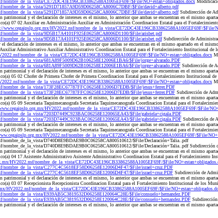
nsf/nombre_de_la_vista/CE72DC43E196CB33862588A1005EF69F/$File/NO+estan+obligados.docx
Modificaci
nsf/nombre_de_la_vista/5291D71857A9D59D06258CA8006C7DBF/$File/david+alberto.pdf
nsf/nombre_de_la_vista/5291D71857A9D59D06258CA8006C7DBF/$File/david+alberto.pdf
Subdirección de Ad
n patrimonial y el declaración de intereses es el mismo, lo anterior que ambas se encuentran en el mismo apa
o(a) 07 02 Auxiliar en Administración Auxiliar en Administración Coordinacion Estatal para el Fortalecimiento
p://www.cegaipslp.org.mx/HV2022.nsf/nombre_de_la_vista/CE72DC43E196CB33862588A1005EF69F/$File/N
nsf/nombre_de_la_vista/9D5B17A4101F925E06258CA8006D1100/$File/arisbet.pdf
nsf/nombre_de_la_vista/9D5B17A4101F925E06258CA8006D1100/$File/arisbet.pdf
Subdirección de Administr
y el declaración de intereses es el mismo, lo anterior que ambas se encuentran en el mismo apartado en el mi
Auxiliar Administrativo Auxiliar Administrativo Coordinacion Estatal para el Fortalecimiento Institucional de
/HV2022.nsf/nombre_de_la_vista/CE72DC43E196CB33862588A1005EF69F/$File/NO+estan+obligados.docx
Mo
nsf/nombre_de_la_vista/681A89F5009D62B106258E12006E1BA6/$File/jorge+alvarado.PDF
nsf/nombre_de_la_vista/681A89F5009D62B106258E12006E1BA6/$File/jorge+alvarado.PDF
Subdirección de A
n patrimonial y el declaración de intereses es el mismo, lo anterior que ambas se encuentran en el mismo apa
o(a) 05 02 Chofer de Primera Chofer de Primera Coordinacion Estatal para el Fortalecimiento Institucional de
/HV2022.nsf/nombre_de_la_vista/CE72DC43E196CB33862588A1005EF69F/$File/NO+estan+obligados.docx
Mo
nsf/nombre_de_la_vista/173F28EC67787FFC06258E12006D7EDB/$File/jesus+ferrer.PDF
nsf/nombre_de_la_vista/173F28EC67787FFC06258E12006D7EDB/$File/jesus+ferrer.PDF
Subdirección de Adm
n patrimonial y el declaración de intereses es el mismo, lo anterior que ambas se encuentran en el mismo apa
o(a) 05 09 Secretaria Taquimecanografa Secretaria Taquimecanografa Coordinacion Estatal para el Fortalecimien
/www.cegaipslp.org.mx/HV2022.nsf/nombre_de_la_vista/CE72DC43E196CB33862588A1005EF69F/$File/NO+e
nsf/nombre_de_la_vista/7203D7449C923BAC06258E120065EA43/$File/gabriela+cigala.PDF
nsf/nombre_de_la_vista/7203D7449C923BAC06258E120065EA43/$File/gabriela+cigala.PDF
Subdirección de 
n patrimonial y el declaración de intereses es el mismo, lo anterior que ambas se encuentran en el mismo apa
o(a) 05 09 Secretaria Taquimecanografa Secretaria Taquimecanografa Coordinacion Estatal para el Fortalecimien
/www.cegaipslp.org.mx/HV2022.nsf/nombre_de_la_vista/CE72DC43E196CB33862588A1005EF69F/$File/NO+e
nsf/nombre_de_la_vista/D740D8E9BDAE9B0C06258CA800510612/$File/Declaración+Talia..pdf
sf/nombre_de_la_vista/D740D8E9BDAE9B0C06258CA800510612/$File/Declaración+Talia..pdf Subdirección d
n patrimonial y el declaración de intereses es el mismo, lo anterior que ambas se encuentran en el mismo apa
o(a) 04 17 Asistente Administrativo Asistente Administrativo Coordinacion Estatal para el Fortalecimiento Inst
org.mx/HV2022.nsf/nombre_de_la_vista/CE72DC43E196CB33862588A1005EF69F/$File/NO+estan+obligados.
nsf/nombre_de_la_vista/C277C4C5618EF58D06258E12006D4F47/$File/israel+cruz.PDF
nsf/nombre_de_la_vista/C277C4C5618EF58D06258E12006D4F47/$File/israel+cruz.PDF
Subdirección de Admi
n patrimonial y el declaración de intereses es el mismo, lo anterior que ambas se encuentran en el mismo apa
co(a) 03 07 Recepcionista Recepcionista Coordinacion Estatal para el Fortalecimiento Institucional de los Mu
rg.mx/HV2022.nsf/nombre_de_la_vista/CE72DC43E196CB33862588A1005EF69F/$File/NO+estan+obligados.d
nsf/nombre_de_la_vista/E939AB5C3819532D06258E120064C28E/$File/consuelo+hernandez.PDF
nsf/nombre_de_la_vista/E939AB5C3819532D06258E120064C28E/$File/consuelo+hernandez.PDF
Subdirección
n patrimonial y el declaración de intereses es el mismo, lo anterior que ambas se encuentran en el mismo apa