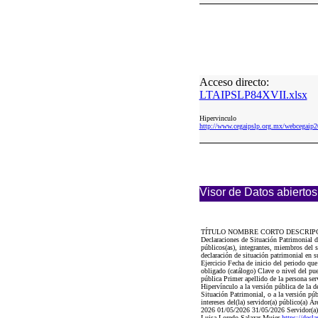
Acceso directo:
LTAIPSLP84XVII.xlsx
Hipervinculo
http://www.cegaipslp.org.mx/webcega
Visor de Datos abiertos
TÍTULO NOMBRE CORTO DESCRIP
Declaraciones de Situación Patrimonial d
públicos(as), integrantes, miembros del 
declaración de situación patrimonial en 
Ejercicio Fecha de inicio del periodo 
obligado (catálogo) Clave o nivel del p
pública Primer apellido de la persona 
Hipervínculo a la versión pública de la de
Situación Patrimonial, o a la versión púb
intereses del(la) servidor(a) público(a) Á
2026 01/05/2026 31/05/2026 Servidor(a) p
Luisa Loredo Salazar Mujer
https://de