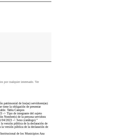
dos por cualquier interesado. Ver
n patrimonial de los(as) servidores(as)
 tiene la obligación de presentar
icable. Tabla Campos
-> Tipo de integrante del sujeto
ón Nombre(s) de la persona servidora
/04/2023 -> Sexo (catálogo) "
 la versión pública de la declaración de
 la versión pública de la declaración de
 Institucional de los Municipios Ana