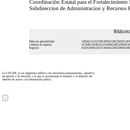
Coordinaciòn Estatal para el Fortalecimiento
Subdireccion de Administracion y Recursos
Bitácora
Tabla de aplicabilidad
53E0815A2552BF4D06258E2D005C0F
Carátula de registro
3C56BCD34EACD14006258E2D005E4
Registro
8AFA4D9E1EF2C98206258E2D005E4
La CEGAIP, es un organismo público con autonomía presupuestaria, operativa,
de gestión y de decisión, a la que se encomienda el fomento y la difusión del
derecho de acceso a la información púbica.