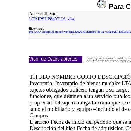
Para
C
Acceso directo:
LTAIPSLP84XLIA.xlsx
Hipervinculo
http://www.cegaipslp.org.mx/webcegaip2026.nsf/nombre_de_la_vista/8AFA4D9E
Visor de Datos abiertos
Datos digitales de caracter público, ac
CONAIP/SNT/ACUERDO/EXT13/04/
TÍTULO NOMBRE CORTO DESCRIPCI
Inventario_Inventario de bienes muebles LT
sujetos obligados utilicen, tengan a su cargo,
funciones, que destinen a un servicio público
propiedad del sujeto obligado como que se en
tanto el mobiliario y equipo –incluido el de
Campos
Ejercicio Fecha de inicio del periodo que se
Descripción del bien Fecha de adquisición Cód