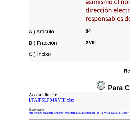
asimismo el nom
dirección elect
responsables de
A ) Artículo
84
B ) Fracción
XVIII
C ) Inciso
Re
Para
C
Acceso directo:
LTAIPSLP84XVIII.xlsx
Hipervinculo
http://www.cegaipslp.org.mx/webcegaip2026.nsf/nombre_de_la_vista/8A3034746B