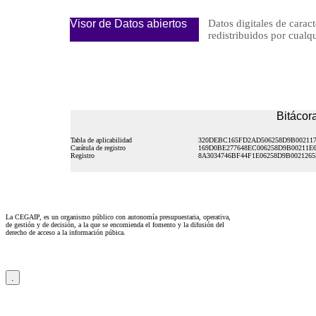
Visor de Datos abiertos
Datos digitales de caract
redistribuidos por cu
Bitácora
Tabla de aplicabilidad
320DEBC165FD2AD506258D9B002117
Carátula de registro
169D0BE277648EC006258D9B00211E
Registro
8A3034746BF44F1E06258D9B0021265
La CEGAIP, es un organismo público con autonomía presupuestaria, operativa,
de gestión y de decisión, a la que se encomienda el fomento y la difusión del
derecho de acceso a la información púbica.