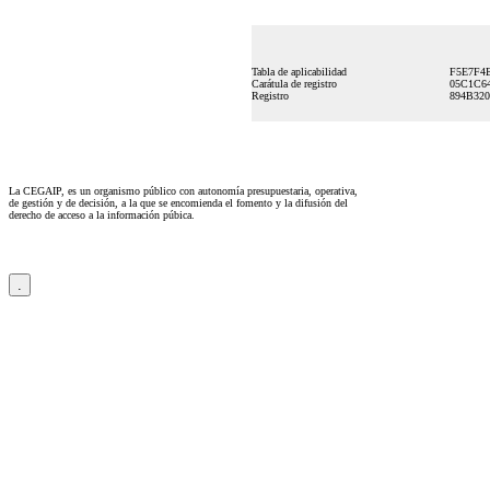
Tabla de aplicabilidad
F5E7F4
Carátula de registro
05C1C6
Registro
894B32
La CEGAIP, es un organismo público con autonomía presupuestaria, operativa,
de gestión y de decisión, a la que se encomienda el fomento y la difusión del
derecho de acceso a la información púbica.