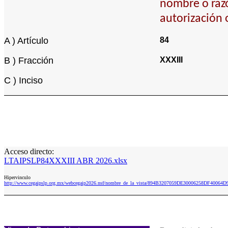
nombre o razón
autorización 
A ) Artículo
84
B ) Fracción
XXXIII
C ) Inciso
Acceso directo:
LTAIPSLP84XXXIII ABR 2026.xlsx
Hipervinculo
http://www.cegaipslp.org.mx/webcegaip2026.nsf/nombre_de_la_vista/894B3207059DE30006258DF4006