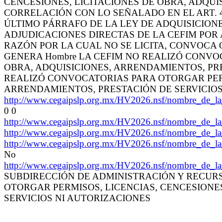
CENCESIONES, LICITACIONES DE OBRA, ADQUI
CORRELACIÓN CON LO SEÑALADO EN EL ART. 4
ÚLTIMO PÁRRAFO DE LA LEY DE ADQUISICIONE
ADJUDICACIONES DIRECTAS DE LA CEFIM POR 
RAZÓN POR LA CUAL NO SE LICITA, CONVOCA O
GENERA Hombre LA CEFIM NO REALIZÓ CONVOC
OBRA, ADQUISICIONES, ARRENDAMIENTOS, PREST
REALIZÓ CONVOCATORIAS PARA OTORGAR PERMI
ARRENDAMIENTOS, PRESTACIÓN DE SERVICIOS
http://www.cegaipslp.org.mx/HV2026.nsf/nombre_d
0 0
http://www.cegaipslp.org.mx/HV2026.nsf/nombre_d
http://www.cegaipslp.org.mx/HV2026.nsf/nombre_d
http://www.cegaipslp.org.mx/HV2026.nsf/nombre_d
No
http://www.cegaipslp.org.mx/HV2026.nsf/nombre_d
SUBDIRECCIÓN DE ADMINISTRACIÓN Y RECURS
OTORGAR PERMISOS, LICENCIAS, CENCESIONES
SERVICIOS NI AUTORIZACIONES