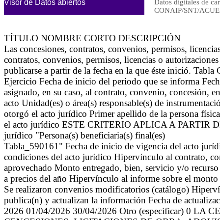
Visor de Datos abiertos
Datos digitales de ca
CONAIP/SNT/ACUER
TÍTULO NOMBRE CORTO DESCRIPCIÓN
Las concesiones, contratos, convenios, permisos, licenc
contratos, convenios, permisos, licencias o autorizacione
publicarse a partir de la fecha en la que éste inició. Tabl
Ejercicio Fecha de inicio del periodo que se informa Fec
asignado, en su caso, al contrato, convenio, concesión, ent
acto Unidad(es) o área(s) responsable(s) de instrumentación
otorgó el acto jurídico Primer apellido de la persona física
el acto jurídico ESTE CRITERIO APLICA A PARTIR DEL 01
jurídico "Persona(s) beneficiaria(s) final(es)
Tabla_590161" Fecha de inicio de vigencia del acto jurídi
condiciones del acto jurídico Hipervínculo al contrato, c
aprovechado Monto entregado, bien, servicio y/o recurso
a precios del año Hipervínculo al informe sobre el monto
Se realizaron convenios modificatorios (catálogo) Hiperví
publica(n) y actualizan la información Fecha de actualiza
2026 01/04/2026 30/04/2026 Otro (especificar