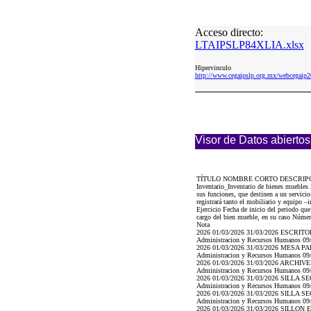
Acceso directo:
LTAIPSLP84XLIA.xlsx
Hipervinculo
http://www.cegaipslp.org.mx/webcega
Visor de Datos abiertos
TÍTULO NOMBRE CORTO DESCRIP
Inventario_Inventario de bienes muebles 
sus funciones, que destinen a un servici
registrará tanto el mobiliario y equipo
Ejercicio Fecha de inicio del periodo qu
cargo del bien mueble, en su caso Número 
Nota
2026 01/03/2026 31/03/2026 ESCRITORIO
Administracion y Recursos Humanos 09/04
2026 01/03/2026 31/03/2026 MESA PARA 
Administracion y Recursos Humanos 09/04
2026 01/03/2026 31/03/2026 ARCHIVERO 
Administracion y Recursos Humanos 09/04
2026 01/03/2026 31/03/2026 SILLA SECR
Administracion y Recursos Humanos 09/04
2026 01/03/2026 31/03/2026 SILLA SECR
Administracion y Recursos Humanos 09/04
2026 01/03/2026 31/03/2026 SILLON EJE