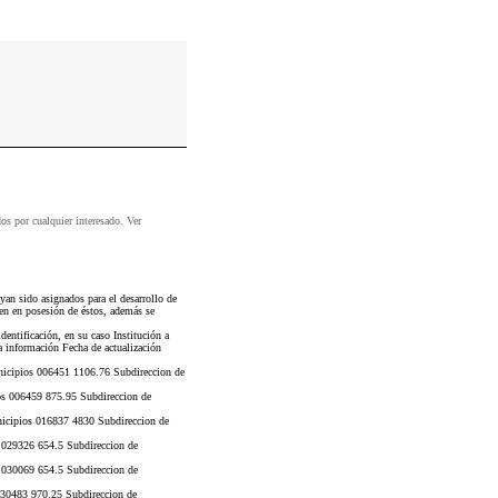
dos por cualquier interesado. Ver
an sido asignados para el desarrollo de
ren en posesión de éstos, además se
entificación, en su caso Institución a
a información Fecha de actualización
icipios 006451 1106.76 Subdireccion de
s 006459 875.95 Subdireccion de
icipios 016837 4830 Subdireccion de
 029326 654.5 Subdireccion de
 030069 654.5 Subdireccion de
30483 970.25 Subdireccion de