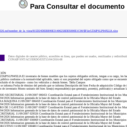
Para
Consultar
el documento
ip2026.nsf/nombre_de_la_vista/815D24DEBB90E31406258DD5000E1C00/$File/LTAIPSLP84XLIA.xlsx
Datos digitales de caracter público, accesibles en linea, que pueden ser usados, reutilizados y redistribui
CONAIP/SNT/ACUERDO/EXT13/04/2016-08
CIÓN
LTAIPSLP84XLIA El inventario de bienes muebles que los sujetos obligados utilicen, tengan a su cargo, les hay
o público conforme a la normatividad aplicable, tanto si son propiedad del sujeto obligado como que se encuent
 –incluido el de cómputo– como los vehículos y demás bienes. Tabla Campos
e se informa Fecha de término del periodo que se informa Descripción del bien Fecha de adquisición Código de id
de inventario Monto unitario del bien Área(s) responsable(s) que genera(n), posee(n), publica(n) y actualizan l
 SECRETARIAL 11/09/2007 006451 Coordinaciòn Estatal para el Fortalecimiento Institucional de los Mun
/2026 Informacion generada de la base de datos de control patrimonial de la Oficialia Mayor del Estado
MAQUINA 11/09/2007 006459 Coordinaciòn Estatal para el Fortalecimiento Institucional de los Municipio
/2026 Informacion generada de la base de datos de control patrimonial de la Oficialia Mayor del Estado
DE 3 GAVETAS 11/09/2007 016837 Coordinaciòn Estatal para el Fortalecimiento Institucional de los Mun
/2026 Informacion generada de la base de datos de control patrimonial de la Oficialia Mayor del Estado
ETARIAL 11/09/2007 029326 Coordinaciòn Estatal para el Fortalecimiento Institucional de los Municipios
/2026 Informacion generada de la base de datos de control patrimonial de la Oficialia Mayor del Estado
ETARIAL 11/09/2007 030069 Coordinaciòn Estatal para el Fortalecimiento Institucional de los Municipios
/2026 Informacion generada de la base de datos de control patrimonial de la Oficialia Mayor del Estado
CUTIVO 11/09/2007 030483 Coordinaciòn Estatal para el Fortalecimiento Institucional de los Municipios 0