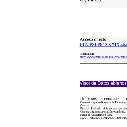
Acceso directo:
LTAIPSLP84XXXIX.xls
Hipervinculo
http://www.cegaipslp.org.mx/webcega
Visor de Datos abiertos
TÍTULO NOMBRE CORTO DESCRIP
Convenios que realicen con la Federació
Campos
Ejercicio Fecha de inicio del periodo qu
Cuando implique aportación económica, se
Fecha de Actualización Nota
2026 01/01/2026 31/01/2026 Colaboració