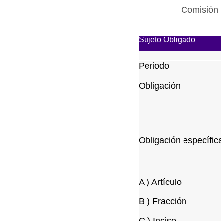
Comisión 
Sujeto Obligado
Periodo
Obligación
Obligación específic
A ) Artículo
B ) Fracción
C ) Inciso