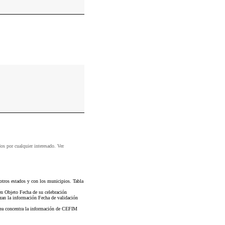
dos por cualquier interesado. Ver
tros estados y con los municipios. Tabla
en Objeto Fecha de su celebración
izan la información Fecha de validación
rea concentra la información de CEFIM