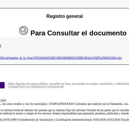
Registro general
Para
Consultar
el documento
x
ip2026.nsf/nombre_de_la_vista/7FD53346A6324E7406258D9B001CD9B3/$File/LTAIPSLP84XXXIX.xlsx
Datos digitales de caracter público, accesibles en linea, que pueden ser usados, reutilizados y redistribui
CONAIP/SNT/ACUERDO/EXT13/04/2016-08
CIÓN
n, con otros estados y con los municipios. LTAIPSLP84XXXIX Convenios que realicen con la Federación, con o
e se informa Fecha de término del periodo que se informa Tipo de convenio Nombre de las partes que lo suscrib
 indicará el monto y origen de los recursos Área(s) responsable(s) que genera(n), posee(n), publica(n) y actual
n 01/01/1900 0 Subdirección de Vinculación y Coordinación Interinstitucional 10/02/2026 10/02/2026 Esta á