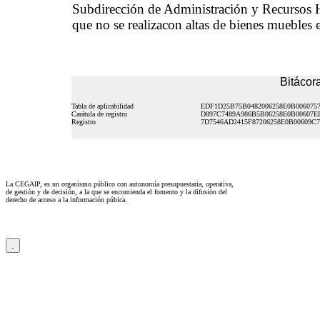
Subdirección de Administración y Recursos
que no se realizacon altas de bienes muebles 
Bitácora
Tabla de aplicabilidad
EDF1D25B75B0482006258E0B006075
Carátula de registro
D897C7489A986B5B06258E0B00607E
Registro
7D7546AD2415F87206258E0B00609C7
La CEGAIP, es un organismo público con autonomía presupuestaria, operativa,
de gestión y de decisión, a la que se encomienda el fomento y la difusión del
derecho de acceso a la información púbica.