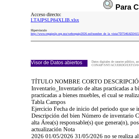
Para
C
Acceso directo:
LTAIPSLP84XLIB.xlsx
Hipervinculo
http://www.cegaipslp.org.mx/webcegaip2026.nsf/nombre_de_la_vista/7D7546AD2
Visor de Datos abiertos
Datos digitales de caracter público, ac
CONAIP/SNT/ACUERDO/EXT13/04/
TÍTULO NOMBRE CORTO DESCRIPCI
Inventario_Inventario de altas practicadas 
practicadas a bienes muebles, el cual se realiz
Tabla Campos
Ejercicio Fecha de inicio del periodo que se
Descripción del bien Número de inventario Cau
alta Área(s) responsable(s) que genera(n), po
actualización Nota
2026 01/05/2026 31/05/2026 no se realiza alt