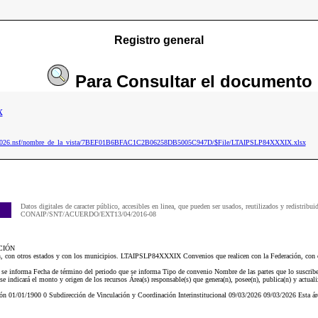
Registro general
Para
Consultar
el documento
x
aip2026.nsf/nombre_de_la_vista/7BEF01B6BFAC1C2B06258DB5005C947D/$File/LTAIPSLP84XXXIX.xlsx
Datos digitales de caracter público, accesibles en linea, que pueden ser usados, reutilizados y redistribui
CONAIP/SNT/ACUERDO/EXT13/04/2016-08
CIÓN
n, con otros estados y con los municipios. LTAIPSLP84XXXIX Convenios que realicen con la Federación, con o
e se informa Fecha de término del periodo que se informa Tipo de convenio Nombre de las partes que lo suscrib
 indicará el monto y origen de los recursos Área(s) responsable(s) que genera(n), posee(n), publica(n) y actual
n 01/01/1900 0 Subdirección de Vinculación y Coordinación Interinstitucional 09/03/2026 09/03/2026 Esta á