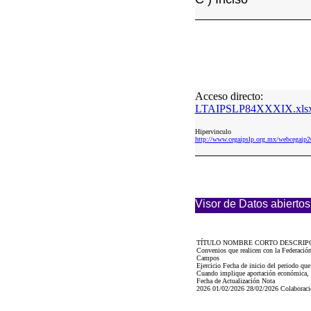
Acceso directo:
LTAIPSLP84XXXIX.xls
Hipervinculo
http://www.cegaipslp.org.mx/webceg
Visor de Datos abiertos
TÍTULO NOMBRE CORTO DESCRIP
Convenios que realicen con la Federació
Campos
Ejercicio Fecha de inicio del periodo qu
Cuando implique aportación económica, se
Fecha de Actualización Nota
2026 01/02/2026 28/02/2026 Colaboració