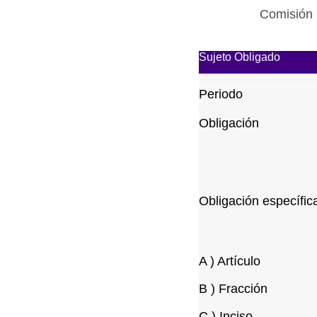
Comisión 
Sujeto Obligado
Periodo
Obligación
Obligación específic
A ) Artículo
B ) Fracción
C ) Inciso