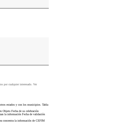
dos por cualquier interesado. Ver
tros estados y con los municipios. Tabla
en Objeto Fecha de su celebración
izan la información Fecha de validación
rea concentra la información de CEFIM