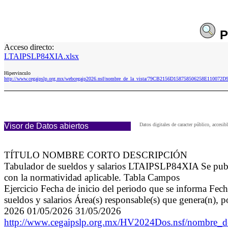
P
Acceso directo:
LTAIPSLP84XIA.xlsx
Hipervinculo
http://www.cegaipslp.org.mx/webcegaip2026.nsf/nombre_de_la_vista/79CB2156D158758506258E110072D
Visor de Datos abiertos
Datos digitales de caracter público, acce
TÍTULO NOMBRE CORTO DESCRIPCIÓN
Tabulador de sueldos y salarios LTAIPSLP84XIA Se public
con la normatividad aplicable. Tabla Campos
Ejercicio Fecha de inicio del periodo que se informa Fech
sueldos y salarios Área(s) responsable(s) que genera(n), 
2026 01/05/2026 31/05/2026
http://www.cegaipslp.org.mx/HV2024Dos.nsf/nomb