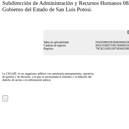
Subdirección de Administración y Recursos Humanos 08/
Gobierno del Estado de San Luis Potosi.
Tabla de aplicabilidad
FE6559BD1B2E8E0D06258
Carátula de registro
B62C05BD724ECB690625
Registro
79CB2156D158758506258
La CEGAIP, es un organismo público con autonomía presupuestaria, operativa,
de gestión y de decisión, a la que se encomienda el fomento y la difusión del
derecho de acceso a la información púbica.