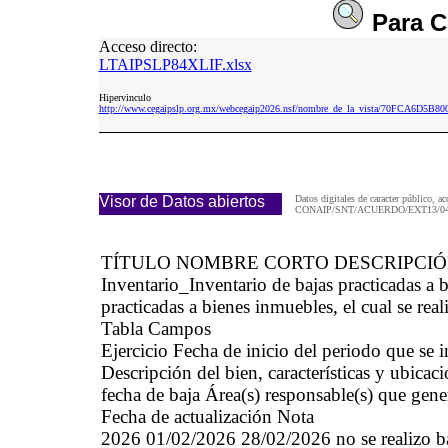
Para
C
Acceso directo:
LTAIPSLP84XLIF.xlsx
Hipervinculo
http://www.cegaipslp.org.mx/webcegaip2026.nsf/nombre_de_la_vista/70FCA6D5
Visor de Datos abiertos
Datos digitales de caracter público, ac
CONAIP/SNT/ACUERDO/EXT13/04/
TÍTULO NOMBRE CORTO DESCRIPCI
Inventario_Inventario de bajas practicadas 
practicadas a bienes inmuebles, el cual se real
Tabla Campos
Ejercicio Fecha de inicio del periodo que se
Descripción del bien, características y ubica
fecha de baja Área(s) responsable(s) que gene
Fecha de actualización Nota
2026 01/02/2026 28/02/2026 no se realizo baj