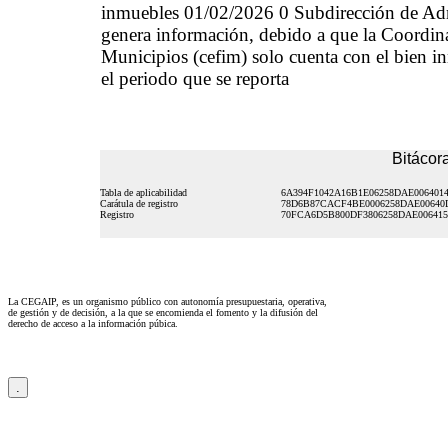
inmuebles 01/02/2026 0 Subdirección de Ad
genera información, debido a que la Coordinac
Municipios (cefim) solo cuenta con el bien in
el periodo que se reporta
Bitácora
Tabla de aplicabilidad
6A394F1042A16B1E06258DAE006401
Carátula de registro
78D6B87CACF4BE0006258DAE00640
Registro
70FCA6D5B800DF3806258DAE006415
La CEGAIP, es un organismo público con autonomía presupuestaria, operativa,
de gestión y de decisión, a la que se encomienda el fomento y la difusión del
derecho de acceso a la información púbica.