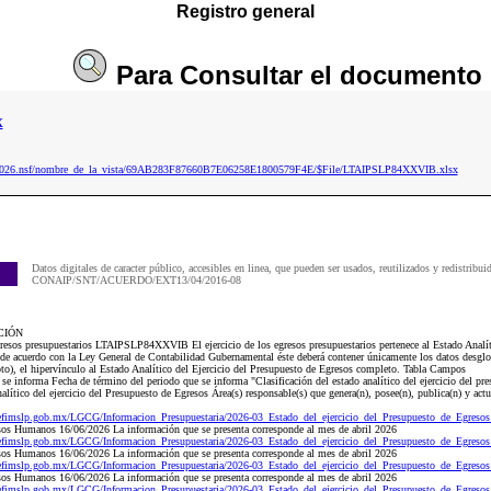
Registro general
Para
Consultar
el documento
x
ip2026.nsf/nombre_de_la_vista/69AB283F87660B7E06258E1800579F4E/$File/LTAIPSLP84XXVIB.xlsx
Datos digitales de caracter público, accesibles en linea, que pueden ser usados, reutilizados y redistribui
CONAIP/SNT/ACUERDO/EXT13/04/2016-08
CIÓN
resos presupuestarios LTAIPSLP84XXVIB El ejercicio de los egresos presupuestarios pertenece al Estado Analíti
de acuerdo con la Ley General de Contabilidad Gubernamental éste deberá contener únicamente los datos desglos
o), el hipervínculo al Estado Analítico del Ejercicio del Presupuesto de Egresos completo. Tabla Campos
 se informa Fecha de término del periodo que se informa "Clasificación del estado analítico del ejercicio del pr
ítico del ejercicio del Presupuesto de Egresos Área(s) responsable(s) que genera(n), posee(n), publica(n) y act
cefimslp.gob.mx/LGCG/Informacion_Presupuestaria/2026-03_Estado_del_ejercicio_del_Presupuesto_de_Egreso
sos Humanos 16/06/2026 La información que se presenta corresponde al mes de abril 2026
cefimslp.gob.mx/LGCG/Informacion_Presupuestaria/2026-03_Estado_del_ejercicio_del_Presupuesto_de_Egreso
sos Humanos 16/06/2026 La información que se presenta corresponde al mes de abril 2026
cefimslp.gob.mx/LGCG/Informacion_Presupuestaria/2026-03_Estado_del_ejercicio_del_Presupuesto_de_Egreso
sos Humanos 16/06/2026 La información que se presenta corresponde al mes de abril 2026
cefimslp.gob.mx/LGCG/Informacion_Presupuestaria/2026-03_Estado_del_ejercicio_del_Presupuesto_de_Egreso