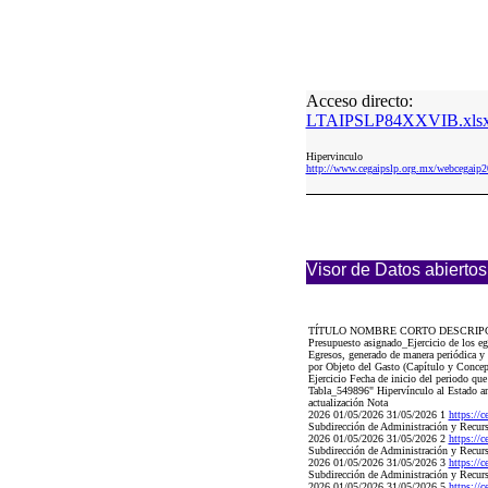
Acceso directo:
LTAIPSLP84XXVIB.xls
Hipervinculo
http://www.cegaipslp.org.mx/webcega
Visor de Datos abiertos
TÍTULO NOMBRE CORTO DESCRIP
Presupuesto asignado_Ejercicio de los eg
Egresos, generado de manera periódica y 
por Objeto del Gasto (Capítulo y Concept
Ejercicio Fecha de inicio del periodo que
Tabla_549896" Hipervínculo al Estado anal
actualización Nota
2026 01/05/2026 31/05/2026 1
https://
Subdirección de Administración y Recur
2026 01/05/2026 31/05/2026 2
https://
Subdirección de Administración y Recur
2026 01/05/2026 31/05/2026 3
https://
Subdirección de Administración y Recur
2026 01/05/2026 31/05/2026 5
https://