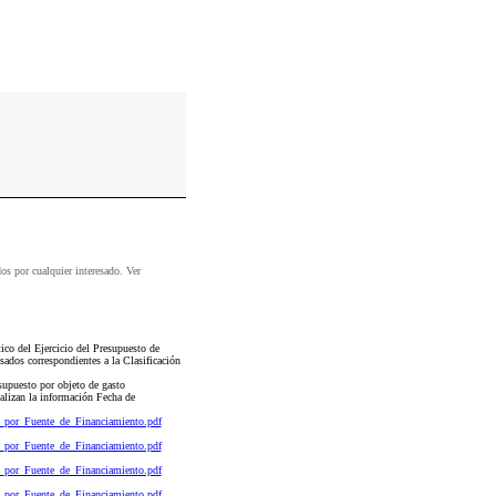
dos por cualquier interesado. Ver
co del Ejercicio del Presupuesto de
ados correspondientes a la Clasificación
esupuesto por objeto de gasto
ualizan la información Fecha de
s_por_Fuente_de_Financiamiento.pdf
s_por_Fuente_de_Financiamiento.pdf
s_por_Fuente_de_Financiamiento.pdf
s_por_Fuente_de_Financiamiento.pdf