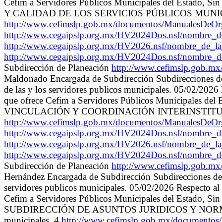
Cefim a Servidores Públicos Municipales del Estado, S
Y CALIDAD DE LOS SERVICIOS PÚBLICOS MUNICIPALES Inc
http://www.cefimslp.gob.mx/documentos/ManualesDeO
http://www.cegaipslp.org.mx/HV2024Dos.nsf/nombre
http://www.cegaipslp.org.mx/HV2026.nsf/nombre_d
http://www.cegaipslp.org.mx/HV2024Dos.nsf/nombre_
Subdirección de Planeación
http://www.cefimslp.gob.m
Maldonado Encargada de Subdirección Subdirecciones de: 
de las y los servidores publicos municipales. 05/02/2026 
que ofrece Cefim a Servidores Públicos Municipales del
VINCULACIÓN Y COORDINACIÓN INTERINSTITUCIONAL Incr
http://www.cefimslp.gob.mx/documentos/ManualesDeO
http://www.cegaipslp.org.mx/HV2024Dos.nsf/nombre
http://www.cegaipslp.org.mx/HV2026.nsf/nombre_d
http://www.cegaipslp.org.mx/HV2024Dos.nsf/nombre_
Subdirección de Planeación
http://www.cefimslp.gob.m
Hernández Encargada de Subdirección Subdirecciones de: V
servidores publicos municipales. 05/02/2026 Respecto al H
Cefim a Servidores Públicos Municipales del Estado, Si
SUBDIRECCIÓN DE ASUNTOS JURIDICOS Y NORMATIVIDAD 
municipales. 4
http://www.cefimslp.gob.mx/documento