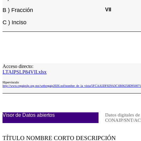
B ) Fracción
VII
C ) Inciso
Acceso directo:
LTAIPSLP84VII.xlsx
Hipervinculo
http://www.cegaipslp.org.mx/webcegaip2026.nsf/nombre_de_la_vista/5FCAA5DF829A3C1B06258D950071
Visor de Datos abiertos
Datos digitales de
CONAIP/SNT/AC
TÍTULO NOMBRE CORTO DESCRIPCIÓN