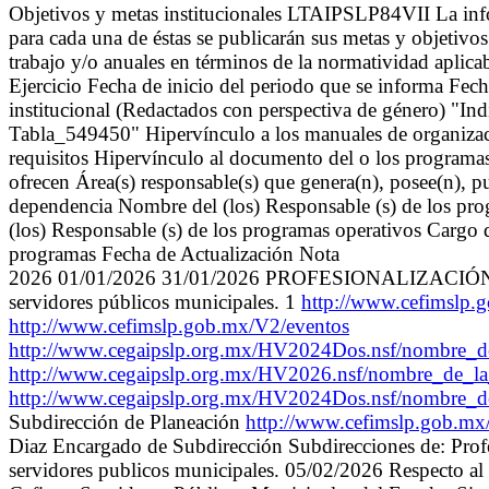
Objetivos y metas institucionales LTAIPSLP84VII La infor
para cada una de éstas se publicarán sus metas y objetivos 
trabajo y/o anuales en términos de la normatividad aplic
Ejercicio Fecha de inicio del periodo que se informa Fec
institucional (Redactados con perspectiva de género) "Ind
Tabla_549450" Hipervínculo a los manuales de organizació
requisitos Hipervínculo al documento del o los programas o
ofrecen Área(s) responsable(s) que genera(n), posee(n), p
dependencia Nombre del (los) Responsable (s) de los prog
(los) Responsable (s) de los programas operativos Cargo 
programas Fecha de Actualización Nota
2026 01/01/2026 31/01/2026 PROFESIONALIZACIÓN DEL
servidores públicos municipales. 1
http://www.cefimslp
http://www.cefimslp.gob.mx/V2/eventos
http://www.cegaipslp.org.mx/HV2024Dos.nsf/nombre
http://www.cegaipslp.org.mx/HV2026.nsf/nombre_d
http://www.cegaipslp.org.mx/HV2024Dos.nsf/nombre_
Subdirección de Planeación
http://www.cefimslp.gob.m
Diaz Encargado de Subdirección Subdirecciones de: Profesi
servidores publicos municipales. 05/02/2026 Respecto al H