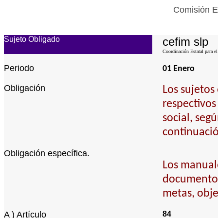
Comisión Es
Sujeto Obligado
cefim slp
Coordinación Estatal para el
Periodo
01 Enero
Obligación
Los sujetos
respectivos
social, seg
continuació
Obligación específica.
Los manuale
documentos 
metas, obje
A ) Artículo
84