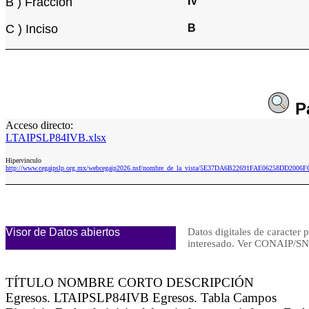
B ) Fracción
IV
C ) Inciso
B
P
Acceso directo:
LTAIPSLP84IVB.xlsx
Hipervinculo
http://www.cegaipslp.org.mx/webcegaip2026.nsf/nombre_de_la_vista/5E37DA6B22691FAE06258DD2006
Visor de Datos abiertos
Datos digitales de caracter 
interesado. Ver CONAIP/
TÍTULO NOMBRE CORTO DESCRIPCIÓN
Egresos. LTAIPSLP84IVB Egresos. Tabla Campos