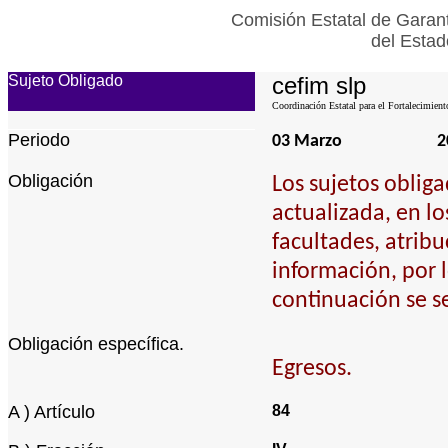
Comisión Estatal de Garant
del Estad
Sujeto Obligado
cefim slp
Coordinación Estatal para el Fortalecimient
Periodo
03 Marzo
2
Obligación
Los sujetos oblig
actualizada, en l
facultades, atribu
información, por 
continuación se s
Obligación específica.
Egresos.
A ) Artículo
84