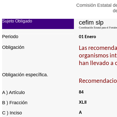
Comisión Estatal d
d
Sujeto Obligado
cefim slp
Coordinación Estatal para el Fortale
Periodo
01 Enero
Obligación
Las recomendac
organismos int
han llevado a 
Obligación específica.
Recomendacion
A ) Artículo
84
B ) Fracción
XLII
C ) Inciso
A