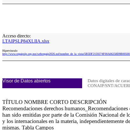
Acceso directo:
LTAIPSLP84XLIIA.xlsx
Hipervinculo
http://www.cegaipslp.org.mx/webcegaip2026.nsf/nombre_de_la_vista/5B5DF2159274F00A06258D9B0050
Visor de Datos abiertos
Datos digitales de cara
CONAIP/SNT/ACUERD
TÍTULO NOMBRE CORTO DESCRIPCIÓN
Recomendaciones derechos humanos_Recomendaciones d
han sido emitidas por parte de la Comisión Nacional de
y los internacionales en la materia, independientemente d
mismas. Tabla Campos