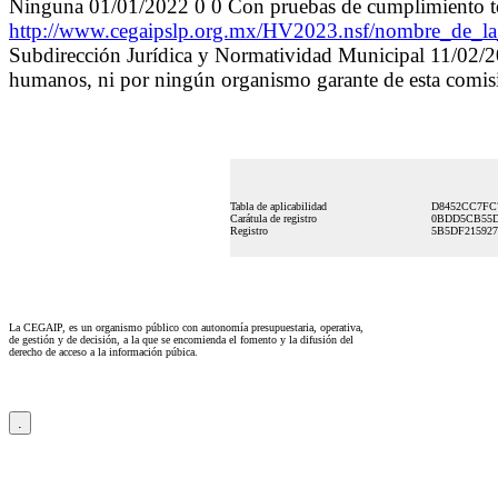
Ninguna 01/01/2022 0 0 Con pruebas de cumplimiento t
http://www.cegaipslp.org.mx/HV2023.nsf/nombre_d
Subdirección Jurídica y Normatividad Municipal 11/02/20
humanos, ni por ningún organismo garante de esta comisi
Tabla de aplicabilidad
D8452CC7FC
Carátula de registro
0BDD5CB55D
Registro
5B5DF21592
La CEGAIP, es un organismo público con autonomía presupuestaria, operativa,
de gestión y de decisión, a la que se encomienda el fomento y la difusión del
derecho de acceso a la información púbica.