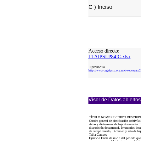
C ) Inciso
Acceso directo:
LTAIPSLP84IC.xlsx
Hipervinculo
http://www.cegaipslp.org.mx/webcega
Visor de Datos abiertos
TÍTULO NOMBRE CORTO DESCRIP
Cuadro general de clasificación archivís
Actas y dictámenes de baja documental LT
disposición documental, Inventarios docu
de cumplimiento, Dictamen y acta de baja
Tabla Campos
Ejercicio Fecha de inicio del periodo qu