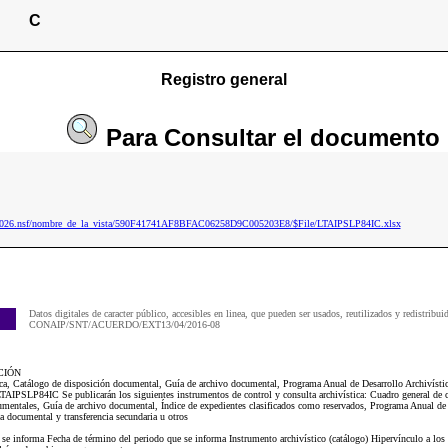
C
Registro general
Para
Consultar
el documento
ip2026.nsf/nombre_de_la_vista/590F41741AF8BFAC06258D9C005203E8/$File/LTAIPSLP84IC.xlsx
Datos digitales de caracter público, accesibles en linea, que pueden ser usados, reutilizados y redistribui
CONAIP/SNT/ACUERDO/EXT13/04/2016-08
CIÓN
tica, Catálogo de disposición documental, Guía de archivo documental, Programa Anual de Desarrollo Archivíst
AIPSLP84IC Se publicarán los siguientes instrumentos de control y consulta archivística: Cuadro general de cl
mentales, Guía de archivo documental, Índice de expedientes clasificados como reservados, Programa Anual de 
 documental y transferencia secundaria u otros
e se informa Fecha de término del periodo que se informa Instrumento archivístico (catálogo) Hipervínculo a l