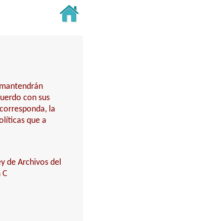
y mantendrán
cuerdo con sus
 corresponda, la
líticas que a
ey de Archivos del
n C