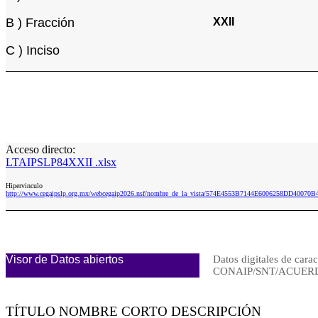
B ) Fracción
XXII
C ) Inciso
Acceso directo:
LTAIPSLP84XXII .xlsx
Hipervinculo
http://www.cegaipslp.org.mx/webcegaip2026.nsf/nombre_de_la_vista/574E4553B7144E6006258DD40070B
Visor de Datos abiertos
Datos digitales de carac
CONAIP/SNT/ACUERD
TÍTULO NOMBRE CORTO DESCRIPCIÓN