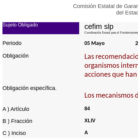
Comisión Estatal de Garan
del Esta
Sujeto Obligado
cefim slp
Coordinación Estatal para el Fortalecimien
Periodo
05 Mayo
2
Obligación
Las recomendacio
organismos intern
acciones que han 
Obligación específica.
Los mecanismos d
A ) Artículo
84
B ) Fracción
XLIV
C ) Inciso
A