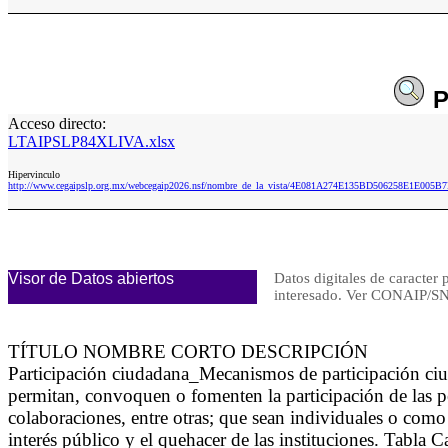
P
Acceso directo:
LTAIPSLP84XLIVA.xlsx
Hipervinculo
http://www.cegaipslp.org.mx/webcegaip2026.nsf/nombre_de_la_vista/4E081A274E135BD506258E1E005
Visor de Datos abiertos
Datos digitales de caracter 
interesado. Ver CONAIP
TÍTULO NOMBRE CORTO DESCRIPCIÓN
Participación ciudadana_Mecanismos de participación 
permitan, convoquen o fomenten la participación de las pe
colaboraciones, entre otras; que sean individuales o como
interés público y el quehacer de las instituciones. Tabla