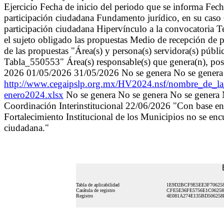
Ejercicio Fecha de inicio del periodo que se informa Fe
participación ciudadana Fundamento jurídico, en su caso
participación ciudadana Hipervínculo a la convocatoria T
el sujeto obligado las propuestas Medio de recepción de 
de las propuestas "Área(s) y persona(s) servidora(s) públi
Tabla_550553" Área(s) responsable(s) que genera(n), pose
2026 01/05/2026 31/05/2026 No se genera No se genera 
http://www.cegaipslp.org.mx/HV2024.nsf/nombre_
enero2024.xlsx
No se genera No se genera No se genera 
Coordinación Interinstitucional 22/06/2026 "Con base en 
Fortalecimiento Institucional de los Municipios no se enc
ciudadana."
Tabla de aplicabilidad
1E9D2BCF9E5EE3F70625
Carátula de registro
CFE5E36FE5756E1C06258
Registro
4E081A274E135BD50625