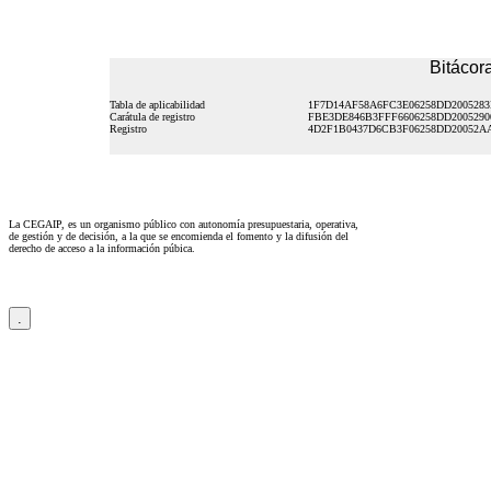
Bitácora
Tabla de aplicabilidad
1F7D14AF58A6FC3E06258DD2005283
Carátula de registro
FBE3DE846B3FFF6606258DD2005290
Registro
4D2F1B0437D6CB3F06258DD20052A
La CEGAIP, es un organismo público con autonomía presupuestaria, operativa,
de gestión y de decisión, a la que se encomienda el fomento y la difusión del
derecho de acceso a la información púbica.