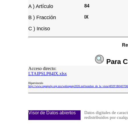
A ) Artículo
84
B ) Fracción
IX
C ) Inciso
Re
Para
C
Acceso directo:
LTAIPSLP84IX.xlsx
Hipervinculo
http://www.cegaipslp.org.mx/webcegaip2026.nsf/nombre_de_la_vista/4D2F1B04
Visor de Datos abiertos
Datos digitales de caract
redistribuidos por cu