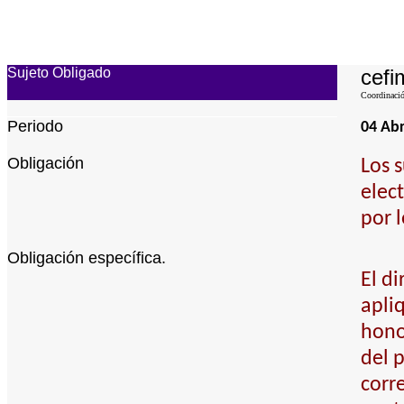
Sujeto Obligado
cefi
Coordinació
Periodo
04 Abr
Obligación
Los 
elec
por 
Obligación específica.
El d
apli
hono
del p
corr