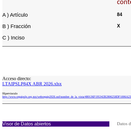
cont
A ) Artículo
84
B ) Fracción
X
C ) Inciso
Acceso directo:
LTAIPSLP84X ABR 2026.xlsx
Hipervinculo
http://www.cegaipslp.org.mx/webcegaip2026.nsf/nombre_de_la_vista/480136F195342B2806258DF1006
Visor de Datos abiertos
Datos d