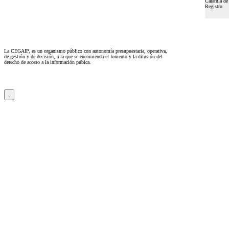
Carátula de 
Registro
La CEGAIP, es un organismo público con autonomía presupuestaria, operativa,
de gestión y de decisión, a la que se encomienda el fomento y la difusión del
derecho de acceso a la información púbica.