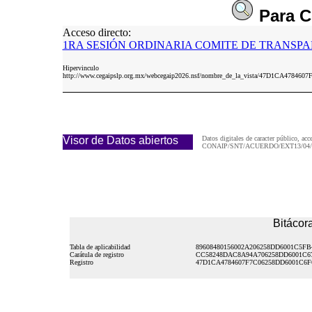
Para
C
Acceso directo:
1RA SESIÓN ORDINARIA COMITE DE TRANSPAR
Hipervinculo
http://www.cegaipslp.org.mx/webcegaip2026.nsf/nombre_de_la_vista/47D1C
Visor de Datos abiertos
Datos digitales de caracter público, acc
CONAIP/SNT/ACUERDO/EXT13/04/2
Bitácora
Tabla de aplicabilidad
89608480156002A206258DD6001C5FB
Carátula de registro
CC58248DAC8A94A706258DD6001C6
Registro
47D1CA4784607F7C06258DD6001C6F