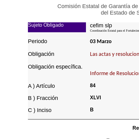
Comisión Estatal de Garantía de
del Estado de 
Sujeto Obligado
cefim slp
Coordinación Estatal para el Fortalecim
Periodo
03 Marzo
Obligación
Las actas y resolucio
Obligación específica.
Informe de Resolucio
A ) Artículo
84
B ) Fracción
XLVI
C ) Inciso
B
Re