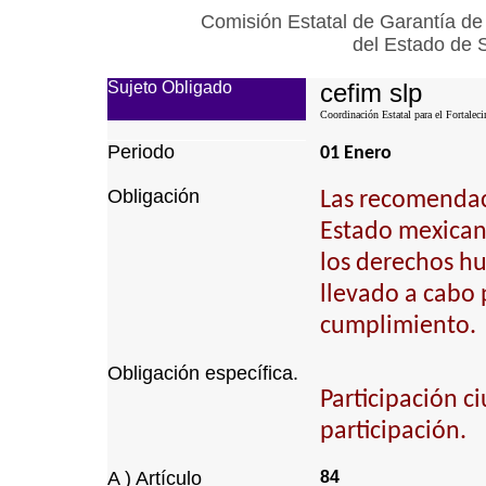
Comisión Estatal de Garantía de
del Estado de 
Sujeto Obligado
cefim slp
Coordinación Estatal para el Fortalec
Periodo
01 Enero
Obligación
Las recomendaci
Estado mexican
los derechos h
llevado a cabo 
cumplimiento.
Obligación específica.
Participación 
participación.
A ) Artículo
84