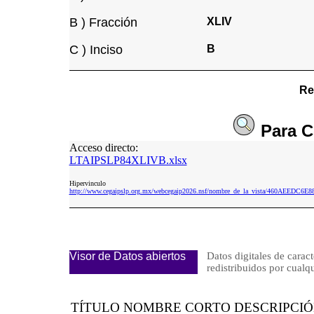
B ) Fracción
XLIV
C ) Inciso
B
Re
Para
C
Acceso directo:
LTAIPSLP84XLIVB.xlsx
Hipervinculo
http://www.cegaipslp.org.mx/webcegaip2026.nsf/nombre_de_la_vista/460AEEDC
Visor de Datos abiertos
Datos digitales de caract
redistribuidos por cu
TÍTULO NOMBRE CORTO DESCRIPCI