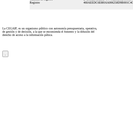
Registro
460AEEDC6E8816A006258D9B001C4
La CEGAIP, es un organismo público con autonomía presupuestaria, operativa,
de gestión y de decisión, a la que se encomienda el fomento y la difusión del
derecho de acceso a la información púbica.