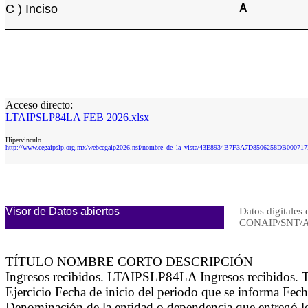
C ) Inciso
A
Acceso directo:
LTAIPSLP84LA FEB 2026.xlsx
Hipervinculo
http://www.cegaipslp.org.mx/webcegaip2026.nsf/nombre_de_la_vista/43E8934B7F3A7D8506258DB0007
Visor de Datos abiertos
Datos digitales 
CONAIP/SNT/A
TÍTULO NOMBRE CORTO DESCRIPCIÓN
Ingresos recibidos. LTAIPSLP84LA Ingresos recibidos.
Ejercicio Fecha de inicio del periodo que se informa Fec
Denominación de la entidad o dependencia que entregó los