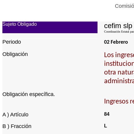
Comisió
Sujeto Obligado
cefim slp
Coordinación Estatal par
Periodo
02 Febrero
Obligación
Los ingres
institucio
otra natur
administra
Obligación específica.
Ingresos r
A ) Artículo
84
B ) Fracción
L