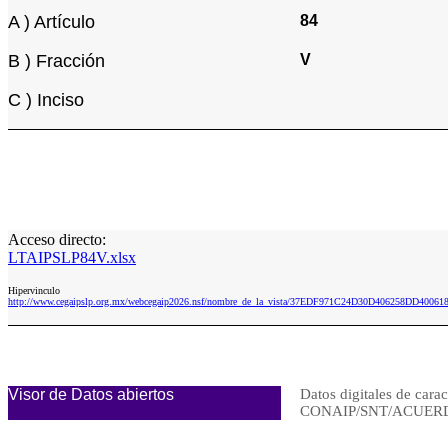
A ) Artículo
84
B ) Fracción
V
C ) Inciso
Acceso directo:
LTAIPSLP84V.xlsx
Hipervinculo
http://www.cegaipslp.org.mx/webcegaip2026.nsf/nombre_de_la_vista/37EDF971C24D30D406258DD40061
Visor de Datos abiertos
Datos digitales de carac
CONAIP/SNT/ACUERD