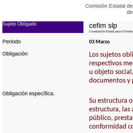
Comisión Estatal de
de
Sujeto Obligado
cefim slp
Coordinación Estatal para el Fortale
Periodo
03 Marzo
Obligación
Los sujetos ob
respectivos me
u objeto social
documentos y p
Obligación específica.
Su estructura 
estructura, las
público, presta
conformidad co