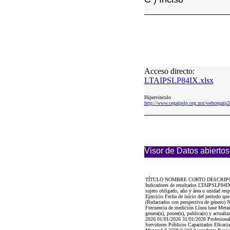
Acceso directo:
LTAIPSLP84IX.xlsx
Hipervinculo
http://www.cegaipslp.org.mx/webcega
Visor de Datos abiertos
TÍTULO NOMBRE CORTO DESCRIP
Indicadores de resultados LTAIPSLP84IX L
sujeto obligado, año y área o unidad re
Ejercicio Fecha de inicio del periodo qu
(Redactados con perspectiva de género) N
Frecuencia de medición Línea base Metas 
genera(n), posee(n), publica(n) y actuali
2026 01/01/2026 31/01/2026 Profesionaliz
Servidores Públicos Capacitados Eficaci