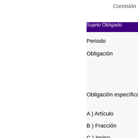
Comisión 
Sujeto Obligado
Periodo
Obligación
Obligación específic
A ) Artículo
B ) Fracción
C ) Inciso