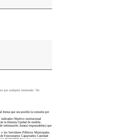
dos por cualquier interesado. Ver
l forma que sea posible la consulta por
 indicador Objetivo institucional
s de la fórmula Unidad de medida
de información Área(s) responsable(s) que
s y los Servidores Públicos Municipales.
o de Funcionarios Capacitados Cantidad