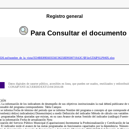
Registro general
Para
Consultar
el documento
ip2026.nsf/nombre_de_la_vista/3534BE89E603556C06258D9500719A3C/$File/LTAIPSLP84IX.xlsx
Datos digitales de caracter público, accesibles en linea, que pueden ser usados, reutilizados y redistribui
CONAIP/SNT/ACUERDO/EXT13/04/2016-08
CIÓN
a información de los indicadores de desempeño de sus objetivos institucionales la cual deberá publicarse de ta
sponsable del programa correspondiente. Tabla Campos
e se informa Fecha de término del periodo que se informa Nombre del programa o concepto al que corresponde el
ombre(s) del(os) indicador(es) Dimensión(es) a medir Definición del indicador Método de cálculo con variable
programadas Metas ajustadas que existan, en su caso Avance de metas Sentido del indicador (catálogo) Fuente 
zan la información Fecha de actualización Nota
ación del Servicio Público Municipal (Capacitaciones) Incrementar la Profesionalización y Certificación de la
a El indicador mide el avance de las metas programadas en funcionarios capacitados por la dependencia. Númer