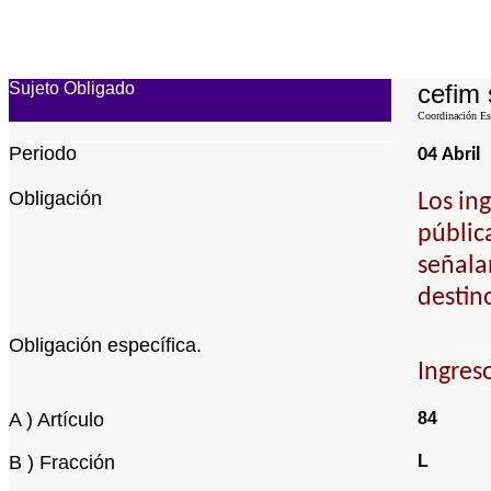
Sujeto Obligado
cefim 
Coordinación Est
Periodo
04 Abril
Obligación
Los in
pública
señala
destin
Obligación específica.
Ingres
A ) Artículo
84
B ) Fracción
L