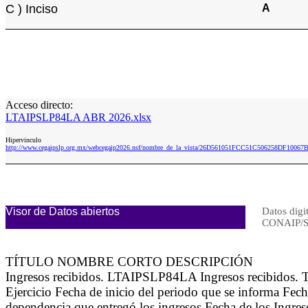
C ) Inciso
A
Acceso directo:
LTAIPSLP84LA ABR 2026.xlsx
Hipervinculo
http://www.cegaipslp.org.mx/webcegaip2026.nsf/nombre_de_la_vista/26D561051FCC51C506258DF100
Visor de Datos abiertos
Datos digi
CONAIP/S
TÍTULO NOMBRE CORTO DESCRIPCIÓN
Ingresos recibidos. LTAIPSLP84LA Ingresos recibidos.
Ejercicio Fecha de inicio del periodo que se informa Fec
dependencia que entregó los ingresos Fecha de los Ingreso