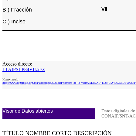
B ) Fracción
VII
C ) Inciso
Acceso directo:
LTAIPSLP84VII.xlsx
Hipervinculo
http://www.cegaipslp.org.mx/webcegaip2026.nsf/nombre_de_la_vista/25D82A144329AFA406258DB00067F
Visor de Datos abiertos
Datos digitales de
CONAIP/SNT/AC
TÍTULO NOMBRE CORTO DESCRIPCIÓN