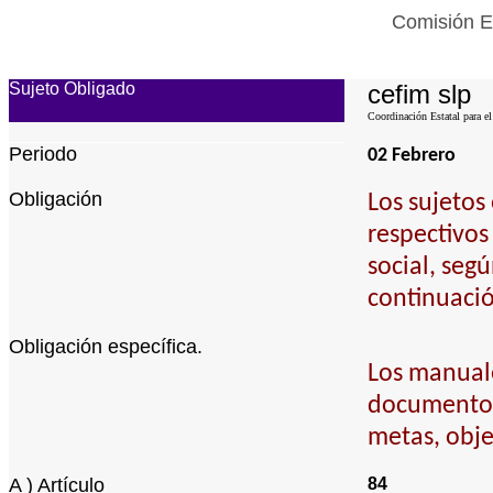
Comisión Es
Sujeto Obligado
cefim slp
Coordinación Estatal para el
Periodo
02 Febrero
Obligación
Los sujetos
respectivos
social, seg
continuació
Obligación específica.
Los manuale
documentos 
metas, obje
A ) Artículo
84