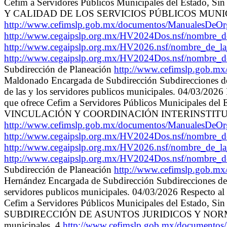
Cefim a Servidores Públicos Municipales del Estado, S
Y CALIDAD DE LOS SERVICIOS PÚBLICOS MUNICIPALES Inc
http://www.cefimslp.gob.mx/documentos/ManualesDeO
http://www.cegaipslp.org.mx/HV2024Dos.nsf/nombre
http://www.cegaipslp.org.mx/HV2026.nsf/nombre_d
http://www.cegaipslp.org.mx/HV2024Dos.nsf/nombre_
Subdirección de Planeación
http://www.cefimslp.gob.m
Maldonado Encargada de Subdirección Subdirecciones de: 
de las y los servidores publicos municipales. 04/03/2026 
que ofrece Cefim a Servidores Públicos Municipales del
VINCULACIÓN Y COORDINACIÓN INTERINSTITUCIONAL Incr
http://www.cefimslp.gob.mx/documentos/ManualesDeO
http://www.cegaipslp.org.mx/HV2024Dos.nsf/nombre
http://www.cegaipslp.org.mx/HV2026.nsf/nombre_d
http://www.cegaipslp.org.mx/HV2024Dos.nsf/nombre_
Subdirección de Planeación
http://www.cefimslp.gob.m
Hernández Encargada de Subdirección Subdirecciones de: V
servidores publicos municipales. 04/03/2026 Respecto al H
Cefim a Servidores Públicos Municipales del Estado, Si
SUBDIRECCIÓN DE ASUNTOS JURIDICOS Y NORMATIVIDAD 
municipales. 4
http://www.cefimslp.gob.mx/documento