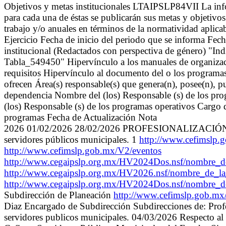
Objetivos y metas institucionales LTAIPSLP84VII La infor
para cada una de éstas se publicarán sus metas y objetivos 
trabajo y/o anuales en términos de la normatividad aplic
Ejercicio Fecha de inicio del periodo que se informa Fec
institucional (Redactados con perspectiva de género) "Ind
Tabla_549450" Hipervínculo a los manuales de organizació
requisitos Hipervínculo al documento del o los programas o
ofrecen Área(s) responsable(s) que genera(n), posee(n), p
dependencia Nombre del (los) Responsable (s) de los prog
(los) Responsable (s) de los programas operativos Cargo 
programas Fecha de Actualización Nota
2026 01/02/2026 28/02/2026 PROFESIONALIZACIÓN DEL
servidores públicos municipales. 1
http://www.cefimslp
http://www.cefimslp.gob.mx/V2/eventos
http://www.cegaipslp.org.mx/HV2024Dos.nsf/nombre
http://www.cegaipslp.org.mx/HV2026.nsf/nombre_d
http://www.cegaipslp.org.mx/HV2024Dos.nsf/nombre_
Subdirección de Planeación
http://www.cefimslp.gob.m
Diaz Encargado de Subdirección Subdirecciones de: Profesi
servidores publicos municipales. 04/03/2026 Respecto al H