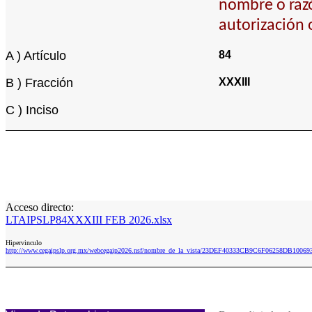
nombre o razón
autorización 
A ) Artículo
84
B ) Fracción
XXXIII
C ) Inciso
Acceso directo:
LTAIPSLP84XXXIII FEB 2026.xlsx
Hipervinculo
http://www.cegaipslp.org.mx/webcegaip2026.nsf/nombre_de_la_vista/23DEF40333CB9C6F06258DB100