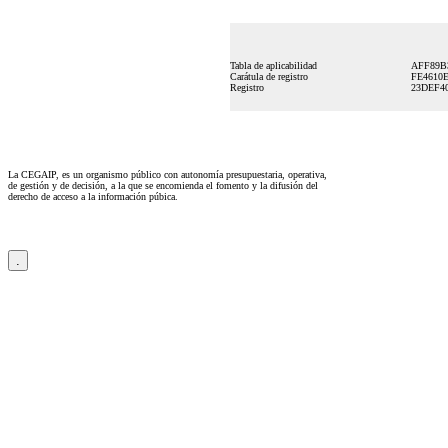
Tabla de aplicabilidad
AFF89B
Carátula de registro
FE4610
Registro
23DEF4
La CEGAIP, es un organismo público con autonomía presupuestaria, operativa,
de gestión y de decisión, a la que se encomienda el fomento y la difusión del
derecho de acceso a la información púbica.