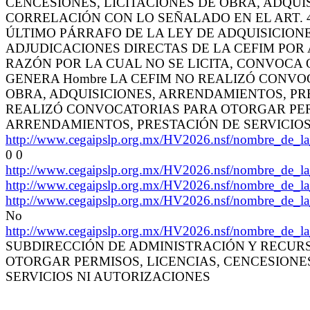
CENCESIONES, LICITACIONES DE OBRA, ADQUI
CORRELACIÓN CON LO SEÑALADO EN EL ART. 4
ÚLTIMO PÁRRAFO DE LA LEY DE ADQUISICIONE
ADJUDICACIONES DIRECTAS DE LA CEFIM POR 
RAZÓN POR LA CUAL NO SE LICITA, CONVOCA O
GENERA Hombre LA CEFIM NO REALIZÓ CONVOC
OBRA, ADQUISICIONES, ARRENDAMIENTOS, PREST
REALIZÓ CONVOCATORIAS PARA OTORGAR PERMI
ARRENDAMIENTOS, PRESTACIÓN DE SERVICIOS
http://www.cegaipslp.org.mx/HV2026.nsf/nombre_d
0 0
http://www.cegaipslp.org.mx/HV2026.nsf/nombre_d
http://www.cegaipslp.org.mx/HV2026.nsf/nombre_d
http://www.cegaipslp.org.mx/HV2026.nsf/nombre_d
No
http://www.cegaipslp.org.mx/HV2026.nsf/nombre_d
SUBDIRECCIÓN DE ADMINISTRACIÓN Y RECURS
OTORGAR PERMISOS, LICENCIAS, CENCESIONES
SERVICIOS NI AUTORIZACIONES