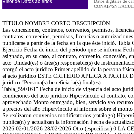
Visor de Datos abiertos
Datos digitales de ca
CONAIP/SNT/ACUER
TÍTULO NOMBRE CORTO DESCRIPCIÓN
Las concesiones, contratos, convenios, permisos, licenc
contratos, convenios, permisos, licencias o autorizacione
publicarse a partir de la fecha en la que éste inició. Tabl
Ejercicio Fecha de inicio del periodo que se informa Fec
asignado, en su caso, al contrato, convenio, concesión, ent
acto Unidad(es) o área(s) responsable(s) de instrumentación
otorgó el acto jurídico Primer apellido de la persona física
el acto jurídico ESTE CRITERIO APLICA A PARTIR DEL 01
jurídico "Persona(s) beneficiaria(s) final(es)
Tabla_590161" Fecha de inicio de vigencia del acto jurídi
condiciones del acto jurídico Hipervínculo al contrato, c
aprovechado Monto entregado, bien, servicio y/o recurso
a precios del año Hipervínculo al informe sobre el monto
Se realizaron convenios modificatorios (catálogo) Hiperví
publica(n) y actualizan la información Fecha de actualiza
2026 02/01/2026 28/02/2026 Otro (especificar