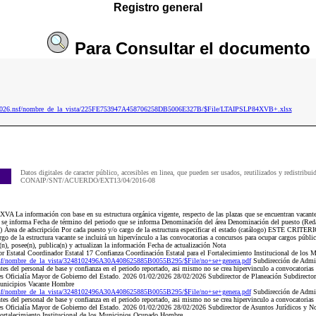
Registro general
Para
Consultar
el documento
ip2026.nsf/nombre_de_la_vista/225FE753947A458706258DB5006E327B/$File/LTAIPSLP84XVB+.xlsx
Datos digitales de caracter público, accesibles en linea, que pueden ser usados, reutilizados y redistribui
CONAIP/SNT/ACUERDO/EXT13/04/2016-08
A La información con base en su estructura orgánica vigente, respecto de las plazas que se encuentran vacan
ue se informa Fecha de término del periodo que se informa Denominación del área Denominación del puesto (Reda
go) Área de adscripción Por cada puesto y/o cargo de la estructura especificar el estado (catálogo) ESTE CR
go de la estructura vacante se incluirá un hipervínculo a las convocatorias a concursos para ocupar cargos públi
(n), posee(n), publica(n) y actualizan la información Fecha de actualización Nota
Estatal Coordinador Estatal 17 Confianza Coordinación Estatal para el Fortalecimiento Institucional de lo
nsf/nombre_de_la_vista/3248102496A30A408625885B0055B295/$File/no+se+genera.pdf
Subdirección de Admi
es del personal de base y confianza en el periodo reportado, asi mismo no se crea hipervinculo a convocatorias
 es Oficialía Mayor de Gobierno del Estado. 2026 01/02/2026 28/02/2026 Subdirector de Planeación Subdirector
 Municipios Vacante Hombre
nsf/nombre_de_la_vista/3248102496A30A408625885B0055B295/$File/no+se+genera.pdf
Subdirección de Admi
es del personal de base y confianza en el periodo reportado, asi mismo no se crea hipervinculo a convocatorias
 es Oficialía Mayor de Gobierno del Estado. 2026 01/02/2026 28/02/2026 Subdirector de Asuntos Jurídicos y N
Fortalecimiento Institucional de los Municipios Ocupado Hombre