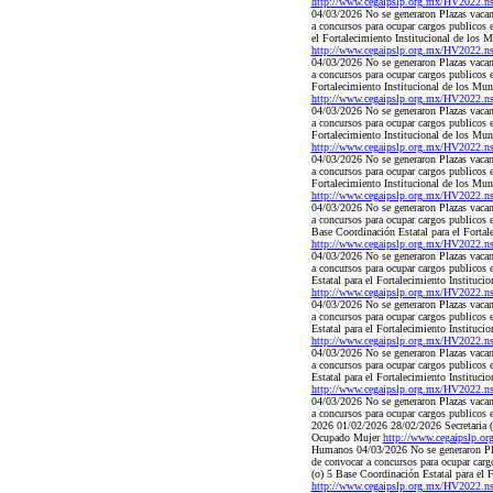
http://www.cegaipslp.org.mx/HV2022.
04/03/2026 No se generaron Plazas vacant
a concursos para ocupar cargos publicos
el Fortalecimiento Institucional de los
http://www.cegaipslp.org.mx/HV2022.
04/03/2026 No se generaron Plazas vacant
a concursos para ocupar cargos publicos 
Fortalecimiento Institucional de los Mu
http://www.cegaipslp.org.mx/HV2022.
04/03/2026 No se generaron Plazas vacant
a concursos para ocupar cargos publicos 
Fortalecimiento Institucional de los Mu
http://www.cegaipslp.org.mx/HV2022.
04/03/2026 No se generaron Plazas vacant
a concursos para ocupar cargos publicos 
Fortalecimiento Institucional de los Mu
http://www.cegaipslp.org.mx/HV2022.
04/03/2026 No se generaron Plazas vacant
a concursos para ocupar cargos publicos
Base Coordinación Estatal para el Forta
http://www.cegaipslp.org.mx/HV2022.
04/03/2026 No se generaron Plazas vacant
a concursos para ocupar cargos publicos
Estatal para el Fortalecimiento Instituc
http://www.cegaipslp.org.mx/HV2022.
04/03/2026 No se generaron Plazas vacant
a concursos para ocupar cargos publicos
Estatal para el Fortalecimiento Institu
http://www.cegaipslp.org.mx/HV2022.
04/03/2026 No se generaron Plazas vacant
a concursos para ocupar cargos publicos
Estatal para el Fortalecimiento Instituc
http://www.cegaipslp.org.mx/HV2022.
04/03/2026 No se generaron Plazas vacant
a concursos para ocupar cargos publicos 
2026 01/02/2026 28/02/2026 Secretaria (o
Ocupado Mujer
http://www.cegaipslp.
Humanos 04/03/2026 No se generaron Plaza
de convocar a concursos para ocupar carg
(o) 5 Base Coordinación Estatal para el 
http://www.cegaipslp.org.mx/HV2022.