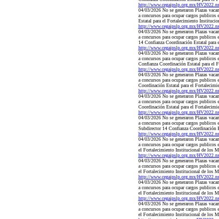
http://www.cegaipslp.org.mx/HV2022.
04/03/2026 No se generaron Plazas vacant
a concursos para ocupar cargos publicos
Estatal para el Fortalecimiento Instituc
http://www.cegaipslp.org.mx/HV2022.
04/03/2026 No se generaron Plazas vacant
a concursos para ocupar cargos publicos
14 Confianza Coordinación Estatal para 
http://www.cegaipslp.org.mx/HV2022.
04/03/2026 No se generaron Plazas vacant
a concursos para ocupar cargos publicos
Confianza Coordinación Estatal para el 
http://www.cegaipslp.org.mx/HV2022.
04/03/2026 No se generaron Plazas vacant
a concursos para ocupar cargos publicos
Coordinación Estatal para el Fortalecimi
http://www.cegaipslp.org.mx/HV2022.
04/03/2026 No se generaron Plazas vacant
a concursos para ocupar cargos publicos
Coordinación Estatal para el Fortalecim
http://www.cegaipslp.org.mx/HV2022.
04/03/2026 No se generaron Plazas vacant
a concursos para ocupar cargos publicos
Subdirector 14 Confianza Coordinación E
http://www.cegaipslp.org.mx/HV2022.
04/03/2026 No se generaron Plazas vacant
a concursos para ocupar cargos publicos
el Fortalecimiento Institucional de los
http://www.cegaipslp.org.mx/HV2022.
04/03/2026 No se generaron Plazas vacant
a concursos para ocupar cargos publicos
el Fortalecimiento Institucional de los
http://www.cegaipslp.org.mx/HV2022.
04/03/2026 No se generaron Plazas vacant
a concursos para ocupar cargos publicos
el Fortalecimiento Institucional de los
http://www.cegaipslp.org.mx/HV2022.
04/03/2026 No se generaron Plazas vacant
a concursos para ocupar cargos publicos
el Fortalecimiento Institucional de los