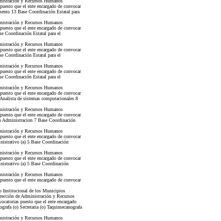
nistración y Recursos Humanos
 puesto que el ente encargado de convocar
mento 13 Base Coordinación Estatal para
nistración y Recursos Humanos
 puesto que el ente encargado de convocar
e Coordinación Estatal para el
nistración y Recursos Humanos
 puesto que el ente encargado de convocar
e Coordinación Estatal para el
nistración y Recursos Humanos
 puesto que el ente encargado de convocar
e Coordinación Estatal para el
nistración y Recursos Humanos
 puesto que el ente encargado de convocar
Analista de sistemas computacionales 8
nistración y Recursos Humanos
 puesto que el ente encargado de convocar
en Administracion 7 Base Coordinación
nistración y Recursos Humanos
 puesto que el ente encargado de convocar
nistrativo (a) 5 Base Coordinación
nistración y Recursos Humanos
 puesto que el ente encargado de convocar
nistrativo (a) 5 Base Coordinación
nistración y Recursos Humanos
 puesto que el ente encargado de convocar
o Institucional de los Municipios
ección de Administración y Recursos
ocatorias puesto que el ente encargado
grafa (o) Secretaria (o) Taquimecanografa
nistración y Recursos Humanos