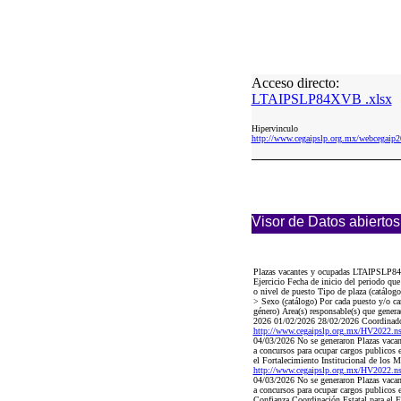
Acceso directo:
LTAIPSLP84XVB .xlsx
Hipervinculo
http://www.cegaipslp.org.mx/webcega
Visor de Datos abiertos
Plazas vacantes y ocupadas LTAIPSLP84XV
Ejercicio Fecha de inicio del periodo q
o nivel de puesto Tipo de plaza (catálo
> Sexo (catálogo) Por cada puesto y/o car
género) Área(s) responsable(s) que genera
2026 01/02/2026 28/02/2026 Coordinador 
http://www.cegaipslp.org.mx/HV2022.
04/03/2026 No se generaron Plazas vacant
a concursos para ocupar cargos publicos
el Fortalecimiento Institucional de los
http://www.cegaipslp.org.mx/HV2022.
04/03/2026 No se generaron Plazas vacant
a concursos para ocupar cargos publicos
Confianza Coordinación Estatal para el 