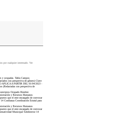
dos por cualquier interesado. Ver
tes y ocupadas. Tabla Campos
ctados con perspectiva de género) Clave
ITERIO APLICA A PARTIR DEL 01/04/2023 -
cos (Redactadas con perspectiva de
s Municipios Ocupado Hombre
nistración y Recursos Humanos
 puesto que el ente encargado de convocar
 14 Confianza Coordinación Estatal para
nistración y Recursos Humanos
 puesto que el ente encargado de convocar
ormatividad Municipal Subdirector 14