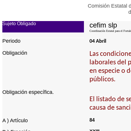
Comisión Estatal 
d
Sujeto Obligado
cefim slp
Coordinación Estatal para el Fortal
Periodo
04 Abril
Obligación
Las condicione
laborales del 
en especie o d
públicos.
Obligación específica.
El listado de 
causa de sanci
A ) Artículo
84