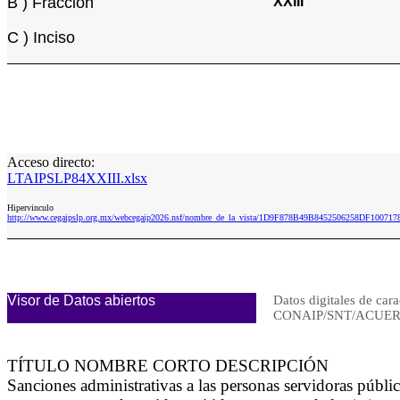
B ) Fracción
XXIII
C ) Inciso
Acceso directo:
LTAIPSLP84XXIII.xlsx
Hipervinculo
http://www.cegaipslp.org.mx/webcegaip2026.nsf/nombre_de_la_vista/1D9F878B49B8452506258DF100717
Visor de Datos abiertos
Datos digitales de cara
CONAIP/SNT/ACUERD
TÍTULO NOMBRE CORTO DESCRIPCIÓN
Sanciones administrativas a las personas servidoras públ