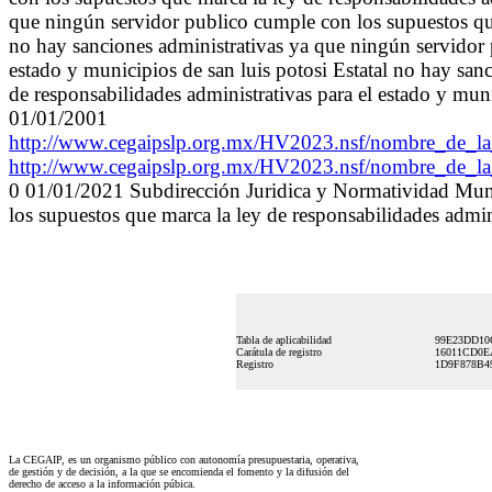
que ningún servidor publico cumple con los supuestos que 
no hay sanciones administrativas ya que ningún servidor 
estado y municipios de san luis potosi Estatal no hay sa
de responsabilidades administrativas para el estado y m
01/01/2001
http://www.cegaipslp.org.mx/HV2023.nsf/nombre_de
http://www.cegaipslp.org.mx/HV2023.nsf/nombre_de
0 01/01/2021 Subdirección Juridica y Normatividad Muni
los supuestos que marca la ley de responsabilidades admini
Tabla de aplicabilidad
99E23DD10
Carátula de registro
16011CD0E
Registro
1D9F878B4
La CEGAIP, es un organismo público con autonomía presupuestaria, operativa,
de gestión y de decisión, a la que se encomienda el fomento y la difusión del
derecho de acceso a la información púbica.