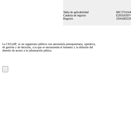
Tabla de aplicabilidad
68C3753A4
Carátula de registro
E281E63D7
Registro
1D4A8D229
La CEGAIP, es un organismo público con autonomía presupuestaria, operativa,
de gestión y de decisión, a la que se encomienda el fomento y la difusión del
derecho de acceso a la información púbica.