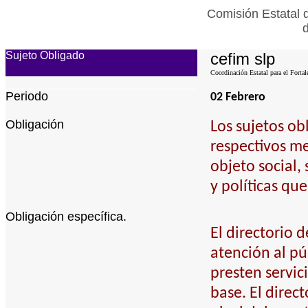
Comisión Estatal 
Sujeto Obligado
cefim slp
Coordinación Estatal para el Fortal
Periodo
02 Febrero
Obligación
Los sujetos ob
respectivos me
objeto social,
y políticas qu
Obligación específica.
El directorio 
atención al pú
presten servic
base. El direc