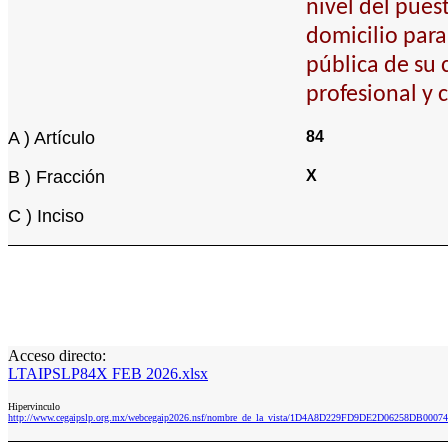
nivel del pues
domicilio para
pública de su 
profesional y 
A ) Artículo
84
B ) Fracción
X
C ) Inciso
Acceso directo:
LTAIPSLP84X FEB 2026.xlsx
Hipervinculo
http://www.cegaipslp.org.mx/webcegaip2026.nsf/nombre_de_la_vista/1D4A8D229FD9DE2D06258DB000