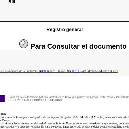
XIII
Registro general
Para
Consultar
el documento
ip2026.nsf/nombre_de_la_vista/1951BD4088F667EE06258D9B0051DC5A/$File/LTAIPSLP84XIII.xlsx
Datos digitales de caracter público, accesibles en linea, que pueden ser usados, reutilizados y redistribui
CONAIP/SNT/ACUERDO/EXT13/04/2016-08
CIÓN
es oficiales de los órganos colegiados de los sujetos obligados. LTAIPSLP84XIII Minutas, acuerdos y actas de la
bla Campos
e se informa Fecha de término del periodo que se informa Nombre del órgano colegiado de que se trate, de acuer
untos tratados y/o acuerdos tomados En caso de que no haber sesionado se debe señalar de manera explícita medi