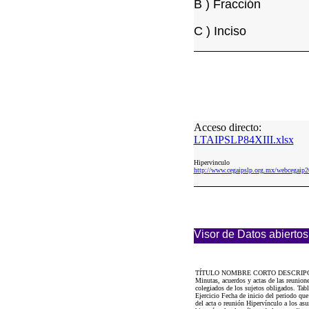
B ) Fracción
C ) Inciso
Acceso directo:
LTAIPSLP84XIII.xlsx
Hipervinculo
http://www.cegaipslp.org.mx/webcega
Visor de Datos abiertos
TÍTULO NOMBRE CORTO DESCRIP
Minutas, acuerdos y actas de las reunion
colegiados de los sujetos obligados. Ta
Ejercicio Fecha de inicio del periodo qu
del acta o reunión Hipervínculo a los as