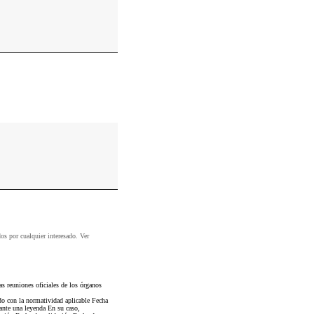
dos por cualquier interesado. Ver
s reuniones oficiales de los órganos
do con la normatividad aplicable Fecha
ante una leyenda En su caso,