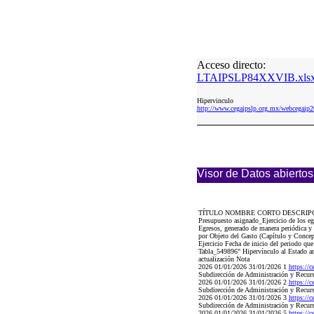
Acceso directo:
LTAIPSLP84XXVIB.xls
Hipervinculo
http://www.cegaipslp.org.mx/webcega
Visor de Datos abiertos
TÍTULO NOMBRE CORTO DESCRIP
Presupuesto asignado_Ejercicio de los eg
Egresos, generado de manera periódica y 
por Objeto del Gasto (Capítulo y Concept
Ejercicio Fecha de inicio del periodo que
Tabla_549896" Hipervínculo al Estado anal
actualización Nota
2026 01/01/2026 31/01/2026 1
https://
Subdirección de Administración y Recur
2026 01/01/2026 31/01/2026 2
https://
Subdirección de Administración y Recur
2026 01/01/2026 31/01/2026 3
https://
Subdirección de Administración y Recur
2026 01/01/2026 31/01/2026 5
https://