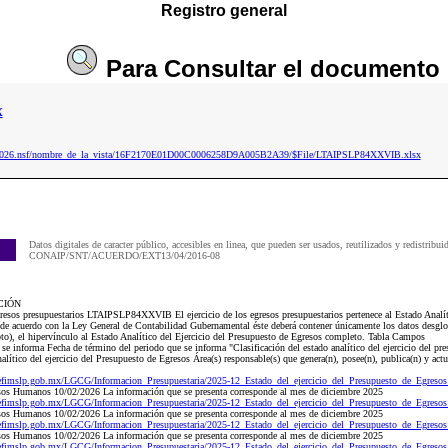
Registro general
Para
Consultar
el documento
x
ip2026.nsf/nombre_de_la_vista/16F2170E01D00C0006258D9A005B2A39/$File/LTAIPSLP84XXVIB.xlsx
Datos digitales de caracter público, accesibles en linea, que pueden ser usados, reutilizados y redistribui
CONAIP/SNT/ACUERDO/EXT13/04/2016-08
CIÓN
resos presupuestarios LTAIPSLP84XXVIB El ejercicio de los egresos presupuestarios pertenece al Estado Analíti
de acuerdo con la Ley General de Contabilidad Gubernamental éste deberá contener únicamente los datos desglos
o), el hipervínculo al Estado Analítico del Ejercicio del Presupuesto de Egresos completo. Tabla Campos
 se informa Fecha de término del periodo que se informa "Clasificación del estado analítico del ejercicio del pr
ítico del ejercicio del Presupuesto de Egresos Área(s) responsable(s) que genera(n), posee(n), publica(n) y act
cefimslp.gob.mx/LGCG/Informacion_Presupuestaria/2025-12_Estado_del_ejercicio_del_Presupuesto_de_Egreso
sos Humanos 10/02/2026 La información que se presenta corresponde al mes de diciembre 2025
cefimslp.gob.mx/LGCG/Informacion_Presupuestaria/2025-12_Estado_del_ejercicio_del_Presupuesto_de_Egreso
sos Humanos 10/02/2026 La información que se presenta corresponde al mes de diciembre 2025
cefimslp.gob.mx/LGCG/Informacion_Presupuestaria/2025-12_Estado_del_ejercicio_del_Presupuesto_de_Egreso
sos Humanos 10/02/2026 La información que se presenta corresponde al mes de diciembre 2025
cefimslp.gob.mx/LGCG/Informacion_Presupuestaria/2025-12_Estado_del_ejercicio_del_Presupuesto_de_Egreso