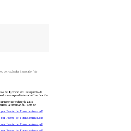
dos por cualquier interesado. Ver
co del Ejercicio del Presupuesto de
ados correspondientes a la Clasificación
esupuesto por objeto de gasto
ualizan la información Fecha de
s_por_Fuente_de_Financiamiento.pdf
s_por_Fuente_de_Financiamiento.pdf
s_por_Fuente_de_Financiamiento.pdf
s_por_Fuente_de_Financiamiento.pdf