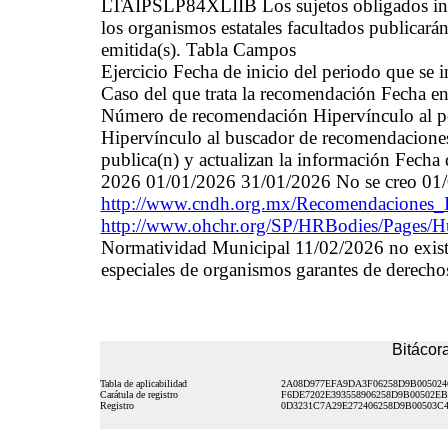
LTAIPSLP84XLIIB Los sujetos obligados inv
los organismos estatales facultados publicará
emitida(s). Tabla Campos
Ejercicio Fecha de inicio del periodo que se
Caso del que trata la recomendación Fecha en 
Número de recomendación Hipervínculo al por
Hipervínculo al buscador de recomendaciones 
publica(n) y actualizan la información Fecha 
2026 01/01/2026 31/01/2026 No se creo 01
http://www.cndh.org.mx/Recomendaciones_
http://www.ohchr.org/SP/HRBodies/Pages/
Normatividad Municipal 11/02/2026 no exis
especiales de organismos garantes de derech
Bitácora
Tabla de aplicabilidad
2A08D977EFA9DA3F06258D9B005024
Carátula de registro
F6DE7202E393558906258D9B00502EB
Registro
0D3231C7A29E272406258D9B00503C