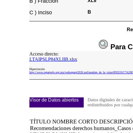
B ) Fracción
XLII
C ) Inciso
B
Re
Para
C
Acceso directo:
LTAIPSLP84XLIIB.xlsx
Hipervinculo
http://www.cegaipslp.org.mx/webcegaip2026.nsf/nombre_de_la_vista/0D3231C7A
Visor de Datos abiertos
Datos digitales de caract
redistribuidos por cu
TÍTULO NOMBRE CORTO DESCRIPCI
Recomendaciones derechos humanos_Casos es