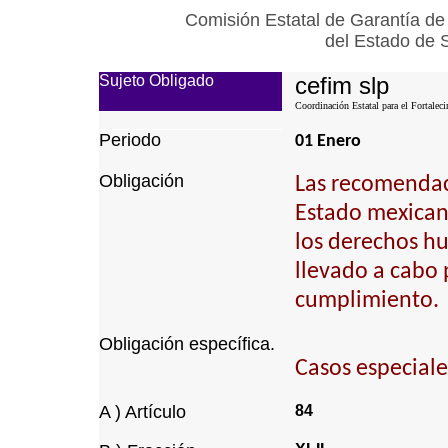
Comisión Estatal de Garantía de
del Estado de 
Sujeto Obligado
cefim slp
Coordinación Estatal para el Fortalec
Periodo
01 Enero
Obligación
Las recomendaci
Estado mexican
los derechos h
llevado a cabo 
cumplimiento.
Obligación específica.
Casos especiale
A ) Artículo
84