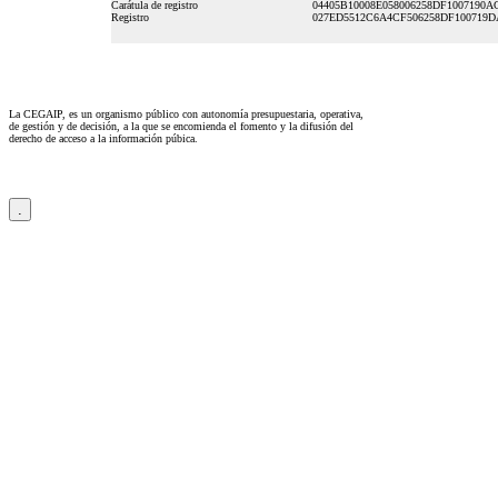
Carátula de registro
04405B10008E058006258DF1007190A
Registro
027ED5512C6A4CF506258DF100719
La CEGAIP, es un organismo público con autonomía presupuestaria, operativa,
de gestión y de decisión, a la que se encomienda el fomento y la difusión del
derecho de acceso a la información púbica.