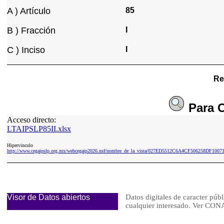
A ) Artículo
85
B ) Fracción
I
C ) Inciso
I
Re
Para
C
Acceso directo:
LTAIPSLP85II.xlsx
Hipervinculo
http://www.cegaipslp.org.mx/webcegaip2026.nsf/nombre_de_la_vista/027ED5512C6A4CF506258DF1007
Visor de Datos abiertos
Datos digitales de caracter públ
cualquier interesado. Ver 